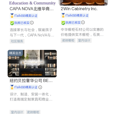
CAPA NOVA北维华裔家
2Win Cabinetry Inc.
长会
iTalkBB精英认证
iTalkBB精英认证
执照已核实
执照已核实
中华橱柜石材公司以实惠的
连接家长与社会，赋能孩子
价格提供实木橱柜，石英石
与下一代，CAPA NoVA与您
台面，多种优质不锈钢水
携手建设包容、公平、充满
瓷砖橱柜
室内设计
社区服务
槽、水龙头与抽油烟机。品
希望的社区。
建筑设计
卫浴洁具
质厨房，家的选择。
室内装修
精英会员
纽约贝拉奢华公司 BELL
A LUXE
iTalkBB精英认证
设计、制造、安装一体化，
打造高端定制家具和商业空
间
室内设计
瓷砖橱柜