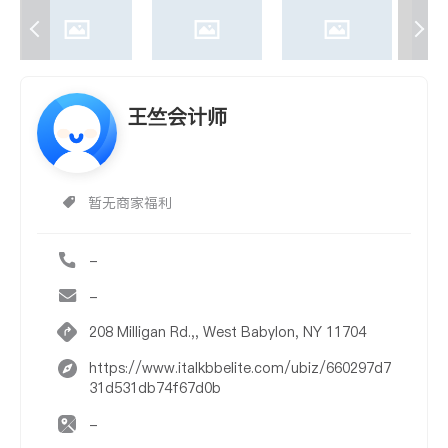
王竺会计师
暂无商家福利
-
-
208 Milligan Rd.,, West Babylon, NY 11704
https://www.italkbbelite.com/ubiz/660297d7
31d531db74f67d0b
-