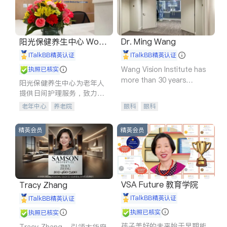
阳光保健养生中心 World
Dr. Ming Wang
shine
iTalkBB精英认证
iTalkBB精英认证
Wang Vision Institute has
执照已核实
more than 30 years
阳光保健养生中心为老年人
experience in
提供日间护理服务，致力于
通过持续的护理创新来有效
老年中心
养老院
眼科
眼科
提升老年人的生活质量。
精英会员
精英会员
VSA Future 教育学院
Tracy Zhang
iTalkBB精英认证
iTalkBB精英认证
执照已核实
执照已核实
孩子美好的未来始于早期能
Tracy Zhang - 引领大华府