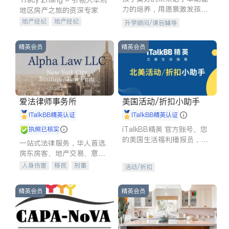
力的培养，用愿景激发孩子
地区房产之旅的资深专家
的学习潜力和动力。理念：
地产经纪
地产经纪
升学顾问/课后辅导
拥有成长型心态是成功的基
地产投资
商业地产
石。
商铺租售
开发商建商
精英会员
精英会员
爱法律师事务所
美国活动/折扣小助手
iTalkBB精英认证
iTalkBB精英认证
iTalkBB精英 官方账号。您
执照已核实
的美国生活福利播报员，精
一站式法律服务，华人首选.
选独家折扣、本地活动与专
房东房客、地产交易、意外
业讲座，第一时间享受您的
伤害、车祸重伤、商业诉
人身伤害
移民
刑事
活动/折扣
专属福利。
讼、商标注册、移民信托、
车祸理赔
民事
房地产
建筑合同、刑事案件全包办
信托/遗嘱
商业
商标注册
精英会员
精英会员
索赔
律师-其它
保释