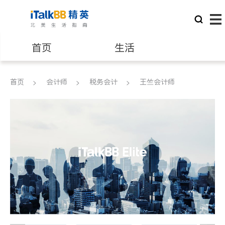
首页
生活
医生
律师
首页
会计师
税务会计
王竺会计师
保险理财
房地产租售
建筑装修
教育
养老
非盈利组织