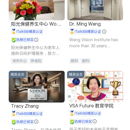
阳光保健养生中心 World
Dr. Ming Wang
shine
iTalkBB精英认证
iTalkBB精英认证
Wang Vision Institute has
执照已核实
more than 30 years
阳光保健养生中心为老年人
experience in
提供日间护理服务，致力于
通过持续的护理创新来有效
老年中心
养老院
眼科
眼科
提升老年人的生活质量。
精英会员
精英会员
VSA Future 教育学院
Tracy Zhang
iTalkBB精英认证
iTalkBB精英认证
执照已核实
执照已核实
孩子美好的未来始于早期能
Tracy Zhang - 引领大华府