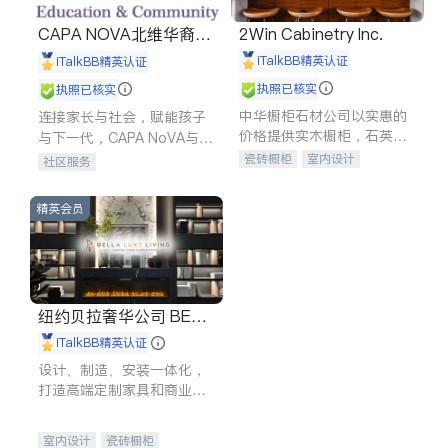
CAPA NOVA北维华裔家
2Win Cabinetry Inc.
长会
iTalkBB精英认证
iTalkBB精英认证
执照已核实
执照已核实
中华橱柜石材公司以实惠的
连接家长与社会，赋能孩子
价格提供实木橱柜，石英石
与下一代，CAPA NoVA与您
台面，多种优质不锈钢水
携手建设包容、公平、充满
瓷砖橱柜
室内设计
社区服务
槽、水龙头与抽油烟机。品
希望的社区。
建筑设计
卫浴洁具
质厨房，家的选择。
室内装修
精英会员
纽约贝拉奢华公司 BELL
A LUXE
iTalkBB精英认证
设计、制造、安装一体化，
打造高端定制家具和商业空
间
室内设计
瓷砖橱柜