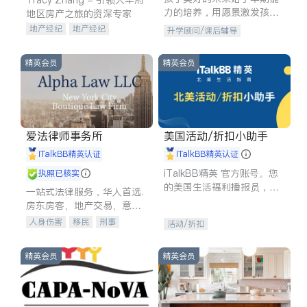
力的培养，用愿景激发孩子
地区房产之旅的资深专家
的学习潜力和动力。理念：
地产经纪
地产经纪
升学顾问/课后辅导
拥有成长型心态是成功的基
地产投资
商业地产
石。
商铺租售
开发商建商
精英会员
精英会员
爱法律师事务所
美国活动/折扣小助手
iTalkBB精英认证
iTalkBB精英认证
iTalkBB精英 官方账号。您
执照已核实
的美国生活福利播报员，精
一站式法律服务，华人首选.
选独家折扣、本地活动与专
房东房客、地产交易、意外
业讲座，第一时间享受您的
伤害、车祸重伤、商业诉
人身伤害
移民
刑事
活动/折扣
专属福利。
讼、商标注册、移民信托、
车祸理赔
民事
房地产
建筑合同、刑事案件全包办
信托/遗嘱
商业
商标注册
精英会员
精英会员
索赔
律师-其它
保释