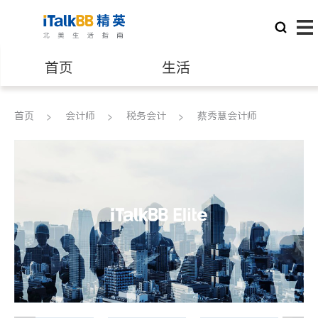
首页
生活
医生
律师
首页
会计师
税务会计
蔡秀慧会计师
保险理财
房地产租售
建筑装修
教育
养老
非盈利组织