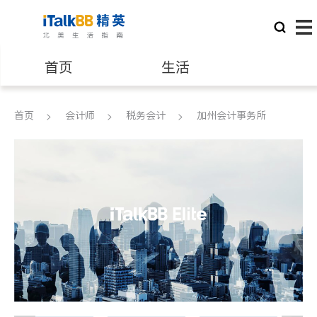
首页
生活
医生
律师
首页
会计师
税务会计
加州会计事务所
保险理财
房地产租售
建筑装修
教育
养老
非盈利组织