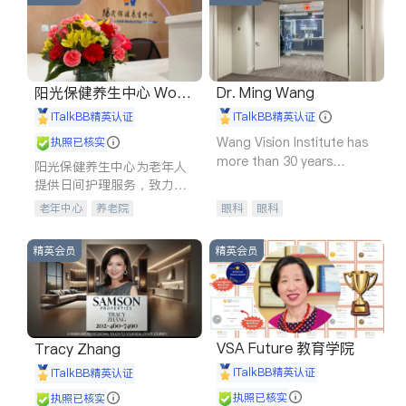
阳光保健养生中心 World
Dr. Ming Wang
shine
iTalkBB精英认证
iTalkBB精英认证
Wang Vision Institute has
执照已核实
more than 30 years
阳光保健养生中心为老年人
experience in
提供日间护理服务，致力于
通过持续的护理创新来有效
老年中心
养老院
眼科
眼科
提升老年人的生活质量。
精英会员
精英会员
VSA Future 教育学院
Tracy Zhang
iTalkBB精英认证
iTalkBB精英认证
执照已核实
执照已核实