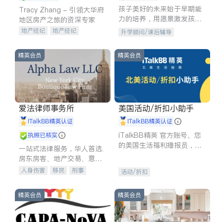
孩子美好的未来始于早期能
Tracy Zhang - 引领大华府
力的培养，用愿景激发孩子
地区房产之旅的资深专家
的学习潜力和动力。理念：
地产经纪
地产经纪
升学顾问/课后辅导
拥有成长型心态是成功的基
地产投资
商业地产
石。
商铺租售
开发商建商
精英会员
精英会员
爱法律师事务所
美国活动/折扣小助手
iTalkBB精英认证
iTalkBB精英认证
iTalkBB精英 官方账号。您
执照已核实
的美国生活福利播报员，精
一站式法律服务，华人首选.
选独家折扣、本地活动与专
房东房客、地产交易、意外
业讲座，第一时间享受您的
伤害、车祸重伤、商业诉
人身伤害
移民
刑事
活动/折扣
专属福利。
讼、商标注册、移民信托、
车祸理赔
民事
房地产
建筑合同、刑事案件全包办
信托/遗嘱
商业
商标注册
精英会员
精英会员
索赔
律师-其它
保释