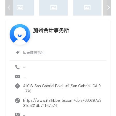
加州会计事务所
暂无商家福利
-
-
410 S. San Gabriel Blvd., #1,San Gabriel, CA 9
1776
https://www.italkbbelite.com/ubiz/660297b3
31d531db74f67c74
-