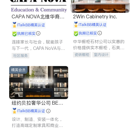
CAPA NOVA北维华裔家
2Win Cabinetry Inc.
长会
iTalkBB精英认证
iTalkBB精英认证
执照已核实
执照已核实
中华橱柜石材公司以实惠的
连接家长与社会，赋能孩子
价格提供实木橱柜，石英石
与下一代，CAPA NoVA与您
台面，多种优质不锈钢水
携手建设包容、公平、充满
瓷砖橱柜
室内设计
社区服务
槽、水龙头与抽油烟机。品
希望的社区。
建筑设计
卫浴洁具
质厨房，家的选择。
室内装修
精英会员
纽约贝拉奢华公司 BELL
A LUXE
iTalkBB精英认证
设计、制造、安装一体化，
打造高端定制家具和商业空
间