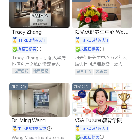
Tracy Zhang
阳光保健养生中心 World
shine
iTalkBB精英认证
iTalkBB精英认证
执照已核实
执照已核实
阳光保健养生中心为老年人
Tracy Zhang - 引领大华府
提供日间护理服务，致力于
地区房产之旅的资深专家
通过持续的护理创新来有效
地产经纪
地产经纪
老年中心
养老院
提升老年人的生活质量。
地产投资
商业地产
商铺租售
开发商建商
精英会员
精英会员
VSA Future 教育学院
Dr. Ming Wang
iTalkBB精英认证
iTalkBB精英认证
Wang Vision Institute has
执照已核实