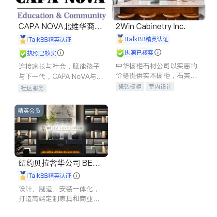
CAPA NOVA北维华裔家
2Win Cabinetry Inc.
长会
iTalkBB精英认证
iTalkBB精英认证
执照已核实
执照已核实
中华橱柜石材公司以实惠的
连接家长与社会，赋能孩子
价格提供实木橱柜，石英石
与下一代，CAPA NoVA与您
台面，多种优质不锈钢水
携手建设包容、公平、充满
瓷砖橱柜
室内设计
社区服务
槽、水龙头与抽油烟机。品
希望的社区。
建筑设计
卫浴洁具
质厨房，家的选择。
室内装修
精英会员
纽约贝拉奢华公司 BELL
A LUXE
iTalkBB精英认证
设计、制造、安装一体化，
打造高端定制家具和商业空
间