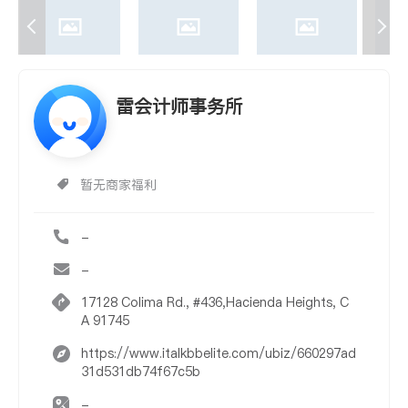
雷会计师事务所
暂无商家福利
-
-
17128 Colima Rd., #436,Hacienda Heights, C
A 91745
https://www.italkbbelite.com/ubiz/660297ad
31d531db74f67c5b
-