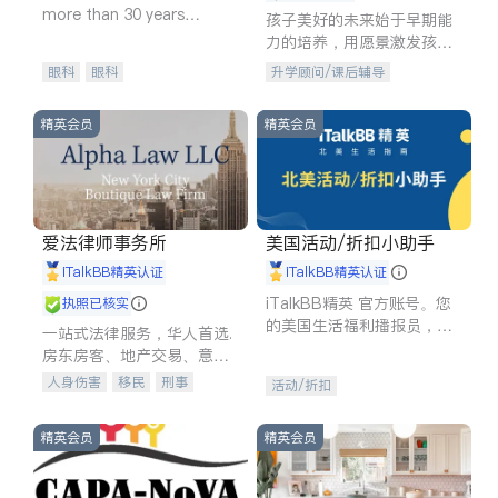
more than 30 years
孩子美好的未来始于早期能
experience in
力的培养，用愿景激发孩子
的学习潜力和动力。理念：
眼科
眼科
升学顾问/课后辅导
拥有成长型心态是成功的基
石。
精英会员
精英会员
爱法律师事务所
美国活动/折扣小助手
iTalkBB精英认证
iTalkBB精英认证
iTalkBB精英 官方账号。您
执照已核实
的美国生活福利播报员，精
一站式法律服务，华人首选.
选独家折扣、本地活动与专
房东房客、地产交易、意外
业讲座，第一时间享受您的
伤害、车祸重伤、商业诉
人身伤害
移民
刑事
活动/折扣
专属福利。
讼、商标注册、移民信托、
车祸理赔
民事
房地产
建筑合同、刑事案件全包办
信托/遗嘱
商业
商标注册
精英会员
精英会员
索赔
律师-其它
保释