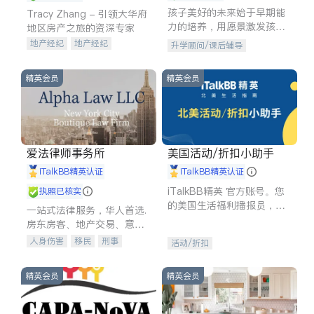
孩子美好的未来始于早期能
Tracy Zhang - 引领大华府
力的培养，用愿景激发孩子
地区房产之旅的资深专家
的学习潜力和动力。理念：
地产经纪
地产经纪
升学顾问/课后辅导
拥有成长型心态是成功的基
地产投资
商业地产
石。
商铺租售
开发商建商
精英会员
精英会员
爱法律师事务所
美国活动/折扣小助手
iTalkBB精英认证
iTalkBB精英认证
iTalkBB精英 官方账号。您
执照已核实
的美国生活福利播报员，精
一站式法律服务，华人首选.
选独家折扣、本地活动与专
房东房客、地产交易、意外
业讲座，第一时间享受您的
伤害、车祸重伤、商业诉
人身伤害
移民
刑事
活动/折扣
专属福利。
讼、商标注册、移民信托、
车祸理赔
民事
房地产
建筑合同、刑事案件全包办
信托/遗嘱
商业
商标注册
精英会员
精英会员
索赔
律师-其它
保释