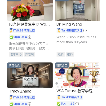
阳光保健养生中心 World
Dr. Ming Wang
shine
iTalkBB精英认证
iTalkBB精英认证
Wang Vision Institute has
执照已核实
more than 30 years
阳光保健养生中心为老年人
experience in
提供日间护理服务，致力于
通过持续的护理创新来有效
老年中心
养老院
眼科
眼科
提升老年人的生活质量。
精英会员
精英会员
VSA Future 教育学院
Tracy Zhang
iTalkBB精英认证
iTalkBB精英认证
执照已核实
执照已核实