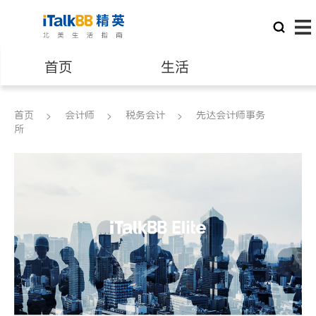
首页
生活
医生
律师
首页
会计师
税务会计
先达会计师事务
所
保险理财
房地产租售
建筑装修
教育
养老
非盈利组织