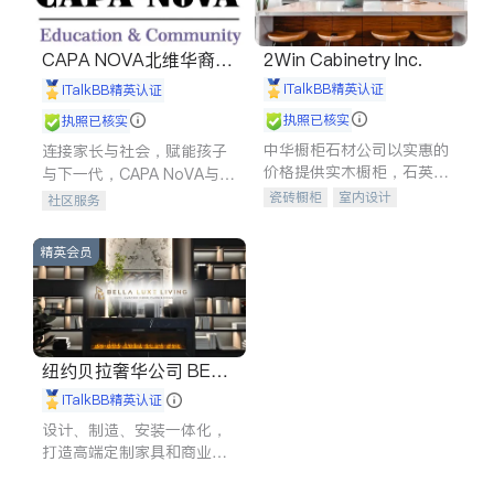
CAPA NOVA北维华裔家
2Win Cabinetry Inc.
长会
iTalkBB精英认证
iTalkBB精英认证
执照已核实
执照已核实
中华橱柜石材公司以实惠的
连接家长与社会，赋能孩子
价格提供实木橱柜，石英石
与下一代，CAPA NoVA与您
台面，多种优质不锈钢水
携手建设包容、公平、充满
瓷砖橱柜
室内设计
社区服务
槽、水龙头与抽油烟机。品
希望的社区。
建筑设计
卫浴洁具
质厨房，家的选择。
室内装修
精英会员
纽约贝拉奢华公司 BELL
A LUXE
iTalkBB精英认证
设计、制造、安装一体化，
打造高端定制家具和商业空
间