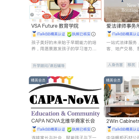
VSA Future 教育学院
爱法律师事务
iTalkBB精英认证
执照已核实
iTalkBB精英认
孩子美好的未来始于早期能力的培
一站式法律服务
养，用愿景激发孩子的学习潜力和
客、地产交易、
动力。理念：拥有成长型心态是成
伤、商业诉讼、
功的基石。
托、建筑合同、
人身伤害
移民
升学顾问/课后辅导
民事
房地产
商标注册
索赔
精英会员
精英会员
CAPA NOVA北维华裔家长会
2Win Cabinetr
iTalkBB精英认证
执照已核实
iTalkBB精英认
连接家长与社会，赋能孩子与下一
中华橱柜石材公