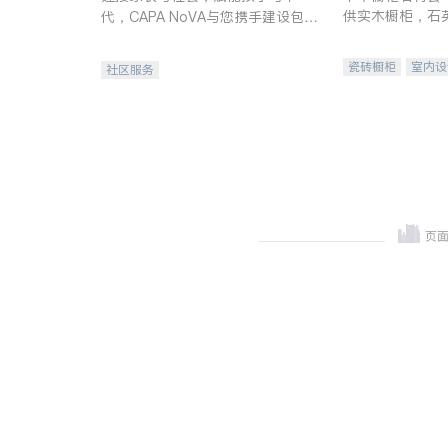
供实木橱柜，石
代，CAPA NoVA与您携手建设包
质不锈钢水槽、
容、公平、充满希望的社区。
机。品质厨房，
瓷砖橱柜
室内设
社区服务
卫浴洁具
室内