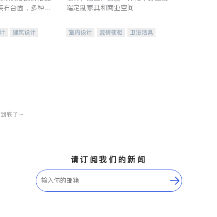
英石台面，多种优
端定制家具和商业空间
水龙头与抽油烟
家的选择。
计
建筑设计
室内设计
瓷砖橱柜
卫浴洁具
装修
地板建材
售前软装staging
室内装修
请订阅我们的新闻