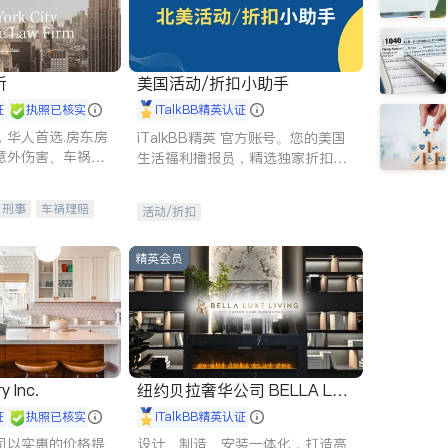
所
美国活动/折扣小助手
证
执照已核实
iTalkBB精英认证
，华人首选.房东房
iTalkBB精英 官方账号。您的美国
意外伤害、车祸重
生活福利播报员，精选独家折扣、
商标注册、移民信
本地活动与专业讲座，第一时间享
刑事案件全包办
受您的专属福利。
刑事
车祸理赔
活动/折扣
信托/遗嘱
商业
律师-其它
保释
精英会员
y Inc.
纽约贝拉奢华公司 BELLA LUX
E
证
执照已核实
iTalkBB精英认证
司以实惠的价格提
设计、制造、安装一体化，打造高