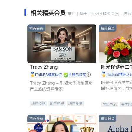
相关精英会员
推广 | 基于iTalkBB精英会员，进
精英会员
精英会员
阳光保健养生中心 
Tracy Zhang
iTalkBB精英认
iTalkBB精英认证
执照已核实
阳光保健养生中
Tracy Zhang - 引领大华府地区房
间护理服务，致
产之旅的资深专家
理创新来有效提
量。
地产经纪
地产经纪
地产投资
老年中心
养老院
商业地产
商铺租售
开发商建商
精英会员
精英会员