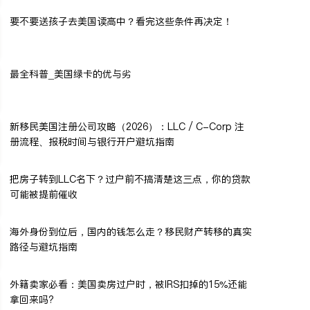
要不要送孩子去美国读高中？看完这些条件再决定！
最全科普_美国绿卡的优与劣
新移民美国注册公司攻略（2026）：LLC / C-Corp 注
册流程、报税时间与银行开户避坑指南
把房子转到LLC名下？过户前不搞清楚这三点，你的贷款
可能被提前催收
海外身份到位后，国内的钱怎么走？移民财产转移的真实
路径与避坑指南
外籍卖家必看：美国卖房过户时，被IRS扣掉的15%还能
拿回来吗?