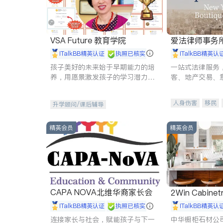
VSA Future 教育学院
爱法律师事务
iTalkBB精英认证
执照已核实
iTalkBB精英认
孩子美好的未来始于早期能力的培
一站式法律服务
养，用愿景激发孩子的学习潜力和
客、地产交易、
动力。理念：拥有成长型心态是成
伤、商业诉讼、
功的基石。
托、建筑合同、
人身伤害
移民
升学顾问/课后辅导
民事
房地产
商标注册
索赔
精英会员
精英会员
CAPA NOVA北维华裔家长会
2Win Cabinetr
iTalkBB精英认证
执照已核实
iTalkBB精英认
连接家长与社会，赋能孩子与下一
中华橱柜石材公