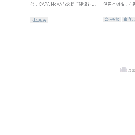
供实木橱柜，石
代，CAPA NoVA与您携手建设包
质不锈钢水槽、
容、公平、充满希望的社区。
机。品质厨房，
瓷砖橱柜
室内设
社区服务
卫浴洁具
室内