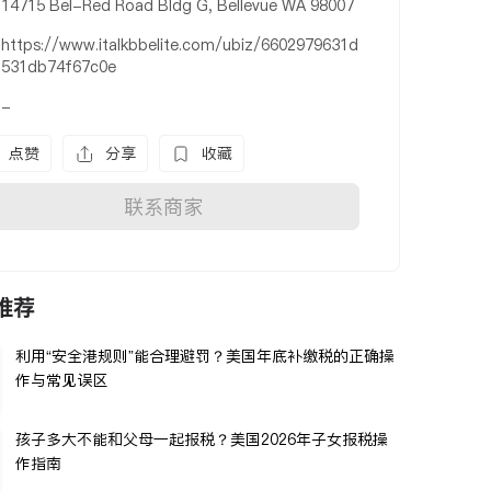
14715 Bel-Red Road Bldg G, Bellevue WA 98007
https://www.italkbbelite.com/ubiz/6602979631d
531db74f67c0e
-
点赞
分享
收藏
联系商家
推荐
利用“安全港规则”能合理避罚？美国年底补缴税的正确操
作与常见误区
孩子多大不能和父母一起报税？美国2026年子女报税操
作指南