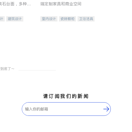
英石台面，多种优
端定制家具和商业空间
水龙头与抽油烟
家的选择。
计
建筑设计
室内设计
瓷砖橱柜
卫浴洁具
装修
地板建材
售前软装staging
室内装修
请订阅我们的新闻