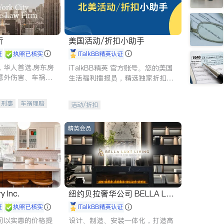
所
美国活动/折扣小助手
证
执照已核实
iTalkBB精英认证
，华人首选.房东房
iTalkBB精英 官方账号。您的美国
意外伤害、车祸重
生活福利播报员，精选独家折扣、
商标注册、移民信
本地活动与专业讲座，第一时间享
刑事案件全包办
受您的专属福利。
刑事
车祸理赔
活动/折扣
信托/遗嘱
商业
律师-其它
保释
精英会员
y Inc.
纽约贝拉奢华公司 BELLA LUX
E
证
执照已核实
iTalkBB精英认证
司以实惠的价格提
设计、制造、安装一体化，打造高