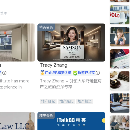
行展示
精英会员
g
Tracy Zhang
证
iTalkBB精英认证
执照已核实
titute has more
Tracy Zhang - 引领大华府地区房
产之旅的资深专家
xperience in
地产经纪
地产经纪
地产投资
商业地产
商铺租售
开发商建商
精英会员