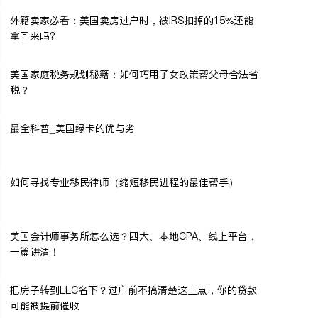
外籍卖家必看：美国卖房过户时，被IRS扣掉的15%还能
拿回来吗?
美国家庭税务规划秘籍：如何巧用子女政策帮父母合法省
税？
最全科普_美国绿卡的优与劣
如何寻找专业移民律师（缩短移民进程的最佳帮手）
美国会计师事务所怎么选？四大、本地CPA、线上平台，
一篇讲清！
把房子转到LLC名下？过户前不搞清楚这三点，你的贷款
可能被提前催收