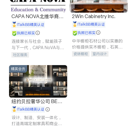
CAPA NOVA北维华裔家
2Win Cabinetry Inc.
长会
iTalkBB精英认证
iTalkBB精英认证
执照已核实
执照已核实
中华橱柜石材公司以实惠的
连接家长与社会，赋能孩子
价格提供实木橱柜，石英石
与下一代，CAPA NoVA与您
台面，多种优质不锈钢水
携手建设包容、公平、充满
瓷砖橱柜
室内设计
社区服务
槽、水龙头与抽油烟机。品
希望的社区。
建筑设计
卫浴洁具
质厨房，家的选择。
室内装修
精英会员
纽约贝拉奢华公司 BELL
A LUXE
iTalkBB精英认证
设计、制造、安装一体化，
打造高端定制家具和商业空
间