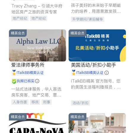
孩子美好的未来始于早期能
Tracy Zhang - 引领大华府
力的培养，用愿景激发孩子
地区房产之旅的资深专家
的学习潜力和动力。理念：
地产经纪
地产经纪
升学顾问/课后辅导
拥有成长型心态是成功的基
地产投资
商业地产
石。
商铺租售
开发商建商
精英会员
精英会员
爱法律师事务所
美国活动/折扣小助手
iTalkBB精英认证
iTalkBB精英认证
iTalkBB精英 官方账号。您
执照已核实
的美国生活福利播报员，精
一站式法律服务，华人首选.
选独家折扣、本地活动与专
房东房客、地产交易、意外
业讲座，第一时间享受您的
伤害、车祸重伤、商业诉
人身伤害
移民
刑事
活动/折扣
专属福利。
讼、商标注册、移民信托、
车祸理赔
民事
房地产
建筑合同、刑事案件全包办
信托/遗嘱
商业
商标注册
精英会员
精英会员
索赔
律师-其它
保释