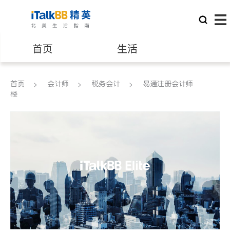
首页
生活
医生
律师
首页
会计师
税务会计
易通注册会计师
楼
保险理财
房地产租售
建筑装修
教育
养老
非盈利组织