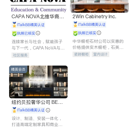
CAPA NOVA北维华裔家
2Win Cabinetry Inc.
长会
iTalkBB精英认证
iTalkBB精英认证
执照已核实
执照已核实
中华橱柜石材公司以实惠的
连接家长与社会，赋能孩子
价格提供实木橱柜，石英石
与下一代，CAPA NoVA与您
台面，多种优质不锈钢水
携手建设包容、公平、充满
瓷砖橱柜
室内设计
社区服务
槽、水龙头与抽油烟机。品
希望的社区。
建筑设计
卫浴洁具
质厨房，家的选择。
室内装修
精英会员
纽约贝拉奢华公司 BELL
A LUXE
iTalkBB精英认证
设计、制造、安装一体化，
打造高端定制家具和商业空
间