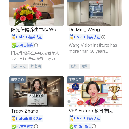
阳光保健养生中心 World
Dr. Ming Wang
shine
iTalkBB精英认证
iTalkBB精英认证
Wang Vision Institute has
执照已核实
more than 30 years
阳光保健养生中心为老年人
experience in
提供日间护理服务，致力于
通过持续的护理创新来有效
老年中心
养老院
眼科
眼科
提升老年人的生活质量。
精英会员
精英会员
VSA Future 教育学院
Tracy Zhang
iTalkBB精英认证
iTalkBB精英认证
执照已核实
执照已核实