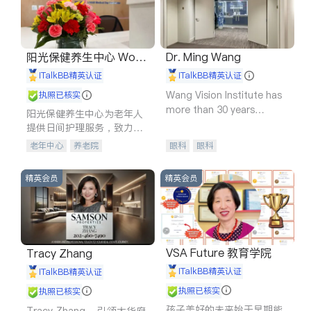
阳光保健养生中心 World
Dr. Ming Wang
shine
iTalkBB精英认证
iTalkBB精英认证
Wang Vision Institute has
执照已核实
more than 30 years
阳光保健养生中心为老年人
experience in
提供日间护理服务，致力于
通过持续的护理创新来有效
老年中心
养老院
眼科
眼科
提升老年人的生活质量。
精英会员
精英会员
VSA Future 教育学院
Tracy Zhang
iTalkBB精英认证
iTalkBB精英认证
执照已核实
执照已核实
孩子美好的未来始于早期能
Tracy Zhang - 引领大华府