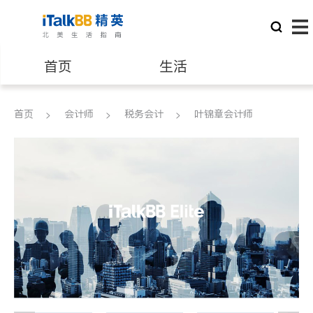
首页
生活
医生
律师
首页
会计师
税务会计
叶锦章会计师
保险理财
房地产租售
建筑装修
教育
养老
非盈利组织