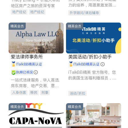
力的培养，用愿景激发孩子
地区房产之旅的资深专家
的学习潜力和动力。理念：
地产经纪
地产经纪
升学顾问/课后辅导
拥有成长型心态是成功的基
地产投资
商业地产
石。
商铺租售
开发商建商
精英会员
精英会员
爱法律师事务所
美国活动/折扣小助手
iTalkBB精英认证
iTalkBB精英认证
iTalkBB精英 官方账号。您
执照已核实
的美国生活福利播报员，精
一站式法律服务，华人首选.
选独家折扣、本地活动与专
房东房客、地产交易、意外
业讲座，第一时间享受您的
伤害、车祸重伤、商业诉
人身伤害
移民
刑事
活动/折扣
专属福利。
讼、商标注册、移民信托、
车祸理赔
民事
房地产
建筑合同、刑事案件全包办
信托/遗嘱
商业
商标注册
精英会员
精英会员
索赔
律师-其它
保释