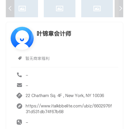
叶锦章会计师
暂无商家福利
-
-
22 Chatham Sq. 4F , New York, NY 10036
https://www.italkbbelite.com/ubiz/6602976f
31d531db74f67b68
-