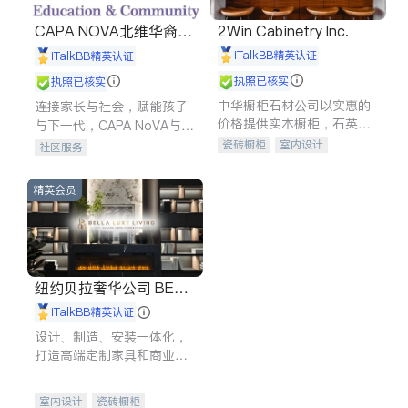
CAPA NOVA北维华裔家
2Win Cabinetry Inc.
长会
iTalkBB精英认证
iTalkBB精英认证
执照已核实
执照已核实
中华橱柜石材公司以实惠的
连接家长与社会，赋能孩子
价格提供实木橱柜，石英石
与下一代，CAPA NoVA与您
台面，多种优质不锈钢水
携手建设包容、公平、充满
瓷砖橱柜
室内设计
社区服务
槽、水龙头与抽油烟机。品
希望的社区。
建筑设计
卫浴洁具
质厨房，家的选择。
室内装修
精英会员
纽约贝拉奢华公司 BELL
A LUXE
iTalkBB精英认证
设计、制造、安装一体化，
打造高端定制家具和商业空
间
室内设计
瓷砖橱柜