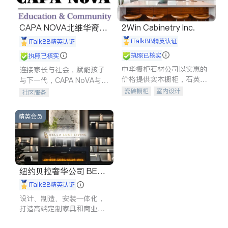
CAPA NOVA北维华裔家
2Win Cabinetry Inc.
长会
iTalkBB精英认证
iTalkBB精英认证
执照已核实
执照已核实
中华橱柜石材公司以实惠的
连接家长与社会，赋能孩子
价格提供实木橱柜，石英石
与下一代，CAPA NoVA与您
台面，多种优质不锈钢水
携手建设包容、公平、充满
瓷砖橱柜
室内设计
社区服务
槽、水龙头与抽油烟机。品
希望的社区。
建筑设计
卫浴洁具
质厨房，家的选择。
室内装修
精英会员
纽约贝拉奢华公司 BELL
A LUXE
iTalkBB精英认证
设计、制造、安装一体化，
打造高端定制家具和商业空
间