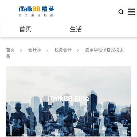
首页
生活
医生
律师
首页
会计师
税务会计
麦永华地保官报税服
务
保险理财
房地产租售
建筑装修
教育
养老
非盈利组织