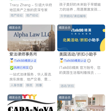
孩子美好的未来始于早期能
Tracy Zhang - 引领大华府
力的培养，用愿景激发孩子
地区房产之旅的资深专家
的学习潜力和动力。理念：
地产经纪
地产经纪
升学顾问/课后辅导
拥有成长型心态是成功的基
地产投资
商业地产
石。
商铺租售
开发商建商
精英会员
精英会员
爱法律师事务所
美国活动/折扣小助手
iTalkBB精英认证
iTalkBB精英认证
iTalkBB精英 官方账号。您
执照已核实
的美国生活福利播报员，精
一站式法律服务，华人首选.
选独家折扣、本地活动与专
房东房客、地产交易、意外
业讲座，第一时间享受您的
伤害、车祸重伤、商业诉
人身伤害
移民
刑事
活动/折扣
专属福利。
讼、商标注册、移民信托、
车祸理赔
民事
房地产
建筑合同、刑事案件全包办
信托/遗嘱
商业
商标注册
精英会员
精英会员
索赔
律师-其它
保释