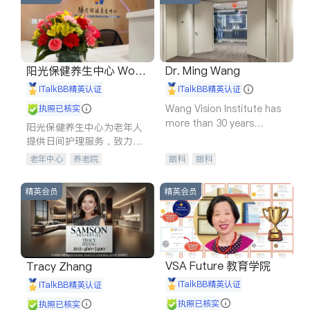
阳光保健养生中心 World
Dr. Ming Wang
shine
iTalkBB精英认证
iTalkBB精英认证
Wang Vision Institute has
执照已核实
more than 30 years
阳光保健养生中心为老年人
experience in
提供日间护理服务，致力于
通过持续的护理创新来有效
老年中心
养老院
眼科
眼科
提升老年人的生活质量。
精英会员
精英会员
VSA Future 教育学院
Tracy Zhang
iTalkBB精英认证
iTalkBB精英认证
执照已核实
执照已核实