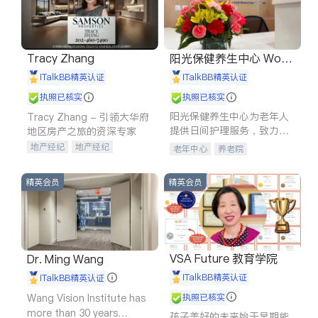
Tracy Zhang
阳光保健养生中心 World
shine
iTalkBB精英认证
iTalkBB精英认证
执照已核实
执照已核实
阳光保健养生中心为老年人
Tracy Zhang - 引领大华府
提供日间护理服务，致力于
地区房产之旅的资深专家
通过持续的护理创新来有效
地产经纪
地产经纪
老年中心
养老院
提升老年人的生活质量。
地产投资
商业地产
商铺租售
开发商建商
精英会员
精英会员
VSA Future 教育学院
Dr. Ming Wang
iTalkBB精英认证
iTalkBB精英认证
Wang Vision Institute has
执照已核实
more than 30 years
孩子美好的未来始于早期能