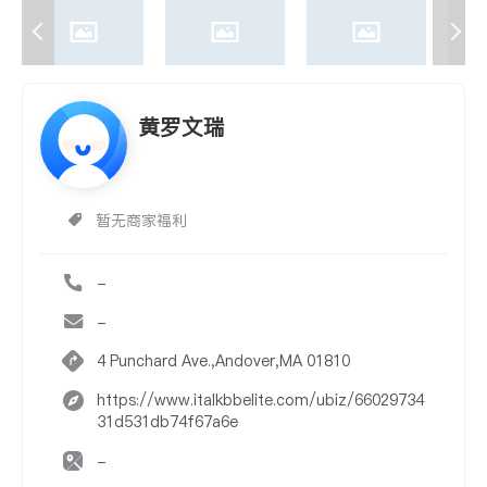
黄罗文瑞
暂无商家福利
-
-
4 Punchard Ave.,Andover,MA 01810
https://www.italkbbelite.com/ubiz/66029734
31d531db74f67a6e
-