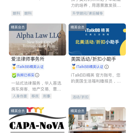
experience in
力的培养，用愿景激发孩子
的学习潜力和动力。理念：
眼科
眼科
升学顾问/课后辅导
拥有成长型心态是成功的基
石。
精英会员
精英会员
爱法律师事务所
美国活动/折扣小助手
iTalkBB精英认证
iTalkBB精英认证
iTalkBB精英 官方账号。您
执照已核实
的美国生活福利播报员，精
一站式法律服务，华人首选.
选独家折扣、本地活动与专
房东房客、地产交易、意外
业讲座，第一时间享受您的
伤害、车祸重伤、商业诉
人身伤害
移民
刑事
活动/折扣
专属福利。
讼、商标注册、移民信托、
车祸理赔
民事
房地产
建筑合同、刑事案件全包办
信托/遗嘱
商业
商标注册
精英会员
精英会员
索赔
律师-其它
保释