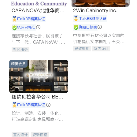
CAPA NOVA北维华裔家
2Win Cabinetry Inc.
长会
iTalkBB精英认证
iTalkBB精英认证
执照已核实
执照已核实
中华橱柜石材公司以实惠的
连接家长与社会，赋能孩子
价格提供实木橱柜，石英石
与下一代，CAPA NoVA与您
台面，多种优质不锈钢水
携手建设包容、公平、充满
瓷砖橱柜
室内设计
社区服务
槽、水龙头与抽油烟机。品
希望的社区。
建筑设计
卫浴洁具
质厨房，家的选择。
室内装修
精英会员
纽约贝拉奢华公司 BELL
A LUXE
iTalkBB精英认证
设计、制造、安装一体化，
打造高端定制家具和商业空
间
室内设计
瓷砖橱柜