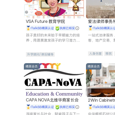
VSA Future 教育学院
爱法律师事务
iTalkBB精英认证
执照已核实
iTalkBB精英认
孩子美好的未来始于早期能力的培
一站式法律服务
养，用愿景激发孩子的学习潜力和
客、地产交易、
动力。理念：拥有成长型心态是成
伤、商业诉讼、
功的基石。
托、建筑合同、
人身伤害
移民
升学顾问/课后辅导
民事
房地产
商标注册
索赔
精英会员
精英会员
CAPA NOVA北维华裔家长会
2Win Cabinetr
iTalkBB精英认证
执照已核实
iTalkBB精英认
连接家长与社会，赋能孩子与下一
中华橱柜石材公