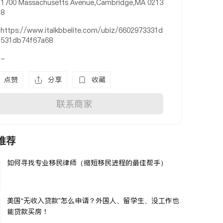
1700 Massachusetts Avenue,Cambridge,MA 0213
8
https://www.italkbbelite.com/ubiz/6602973331d
531db74f67a68
-
点赞
分享
收藏
联系商家
推荐
如何寻找专业移民律师（缩短移民进程的最佳帮手）
美国“无收入贷款”怎么申请？外国人、留学生、没工作也
能贷款买房！