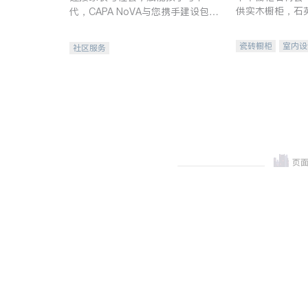
供实木橱柜，石
代，CAPA NoVA与您携手建设包
质不锈钢水槽、
容、公平、充满希望的社区。
机。品质厨房，
瓷砖橱柜
室内设
社区服务
卫浴洁具
室内