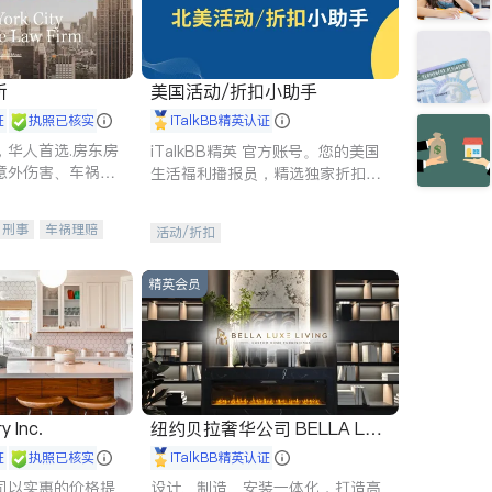
所
美国活动/折扣小助手
证
执照已核实
iTalkBB精英认证
，华人首选.房东房
iTalkBB精英 官方账号。您的美国
意外伤害、车祸重
生活福利播报员，精选独家折扣、
商标注册、移民信
本地活动与专业讲座，第一时间享
刑事案件全包办
受您的专属福利。
刑事
车祸理赔
活动/折扣
信托/遗嘱
商业
律师-其它
保释
精英会员
y Inc.
纽约贝拉奢华公司 BELLA LUX
E
证
执照已核实
iTalkBB精英认证
司以实惠的价格提
设计、制造、安装一体化，打造高