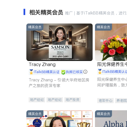
相关精英会员
推广 | 基于iTalkBB精英会员，进
精英会员
精英会员
阳光保健养生中心 
Tracy Zhang
iTalkBB精英认
iTalkBB精英认证
执照已核实
阳光保健养生中
Tracy Zhang - 引领大华府地区房
间护理服务，致
产之旅的资深专家
理创新来有效提
量。
地产经纪
地产经纪
地产投资
老年中心
养老院
商业地产
商铺租售
开发商建商
精英会员
精英会员