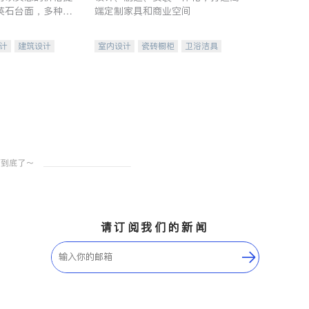
英石台面，多种优
端定制家具和商业空间
水龙头与抽油烟
家的选择。
计
建筑设计
室内设计
瓷砖橱柜
卫浴洁具
装修
地板建材
售前软装staging
室内装修
请订阅我们的新闻