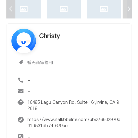
Christy
暂无商家福利
-
-
16485 Lagu Canyon Rd, Suite 16”,Irvine, CA 9
2618
https://www.italkbbelite.com/ubiz/6602970d
31d531db74f679ce
-