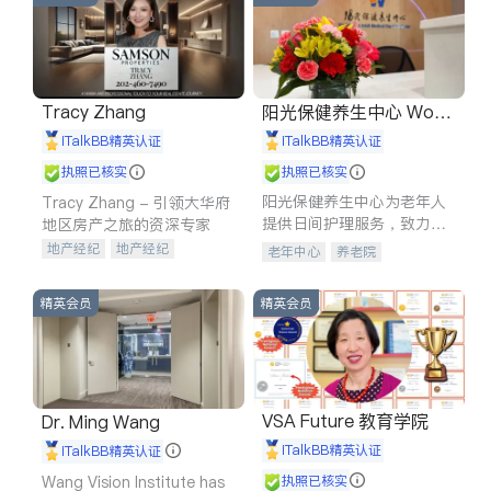
Tracy Zhang
阳光保健养生中心 World
shine
iTalkBB精英认证
iTalkBB精英认证
执照已核实
执照已核实
阳光保健养生中心为老年人
Tracy Zhang - 引领大华府
提供日间护理服务，致力于
地区房产之旅的资深专家
通过持续的护理创新来有效
地产经纪
地产经纪
老年中心
养老院
提升老年人的生活质量。
地产投资
商业地产
商铺租售
开发商建商
精英会员
精英会员
VSA Future 教育学院
Dr. Ming Wang
iTalkBB精英认证
iTalkBB精英认证
Wang Vision Institute has
执照已核实