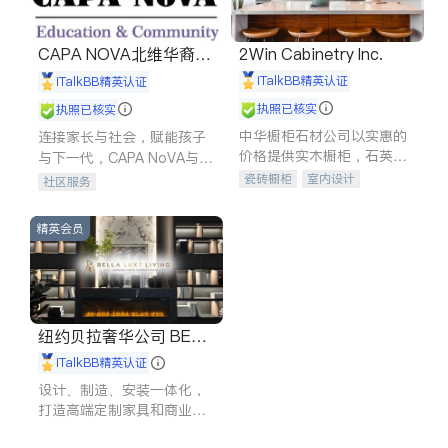
CAPA NOVA北维华裔家
2Win Cabinetry Inc.
长会
iTalkBB精英认证
iTalkBB精英认证
执照已核实
执照已核实
中华橱柜石材公司以实惠的
连接家长与社会，赋能孩子
价格提供实木橱柜，石英石
与下一代，CAPA NoVA与您
台面，多种优质不锈钢水
携手建设包容、公平、充满
瓷砖橱柜
室内设计
社区服务
槽、水龙头与抽油烟机。品
希望的社区。
建筑设计
卫浴洁具
质厨房，家的选择。
室内装修
精英会员
纽约贝拉奢华公司 BELL
A LUXE
iTalkBB精英认证
设计、制造、安装一体化，
打造高端定制家具和商业空
间