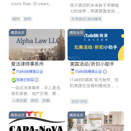
more than 30 years
孩子美好的未来始于早期能
experience in
力的培养，用愿景激发孩子
的学习潜力和动力。理念：
眼科
眼科
升学顾问/课后辅导
拥有成长型心态是成功的基
石。
精英会员
精英会员
爱法律师事务所
美国活动/折扣小助手
iTalkBB精英认证
iTalkBB精英认证
iTalkBB精英 官方账号。您
执照已核实
的美国生活福利播报员，精
一站式法律服务，华人首选.
选独家折扣、本地活动与专
房东房客、地产交易、意外
业讲座，第一时间享受您的
伤害、车祸重伤、商业诉
人身伤害
移民
刑事
活动/折扣
专属福利。
讼、商标注册、移民信托、
车祸理赔
民事
房地产
建筑合同、刑事案件全包办
信托/遗嘱
商业
商标注册
精英会员
精英会员
索赔
律师-其它
保释