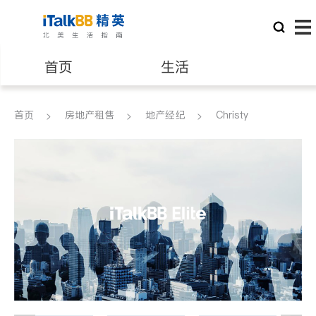
首页
生活
医生
律师
首页
房地产租售
地产经纪
Christy
保险理财
房地产租售
建筑装修
教育
养老
非盈利组织