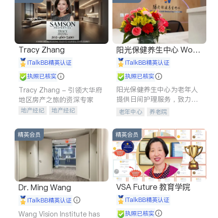
Tracy Zhang
阳光保健养生中心 World
shine
iTalkBB精英认证
iTalkBB精英认证
执照已核实
执照已核实
阳光保健养生中心为老年人
Tracy Zhang - 引领大华府
提供日间护理服务，致力于
地区房产之旅的资深专家
通过持续的护理创新来有效
地产经纪
地产经纪
老年中心
养老院
提升老年人的生活质量。
地产投资
商业地产
商铺租售
开发商建商
精英会员
精英会员
VSA Future 教育学院
Dr. Ming Wang
iTalkBB精英认证
iTalkBB精英认证
Wang Vision Institute has
执照已核实