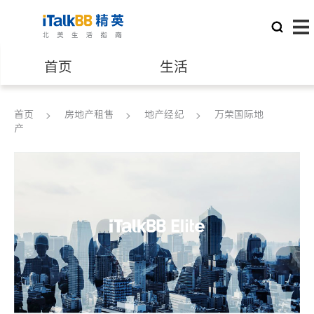
首页
生活
医生
律师
首页
房地产租售
地产经纪
万荣国际地
产
保险理财
房地产租售
建筑装修
教育
养老
非盈利组织