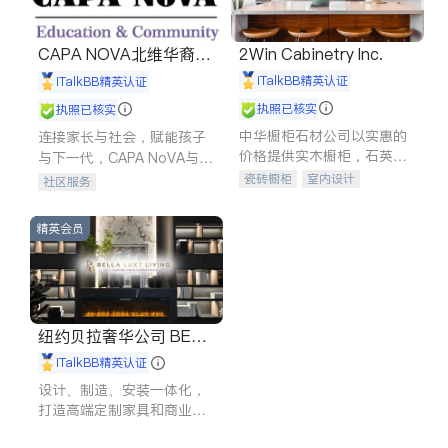
CAPA NOVA北维华裔家
2Win Cabinetry Inc.
长会
iTalkBB精英认证
iTalkBB精英认证
执照已核实
执照已核实
中华橱柜石材公司以实惠的
连接家长与社会，赋能孩子
价格提供实木橱柜，石英石
与下一代，CAPA NoVA与您
台面，多种优质不锈钢水
携手建设包容、公平、充满
瓷砖橱柜
室内设计
社区服务
槽、水龙头与抽油烟机。品
希望的社区。
建筑设计
卫浴洁具
质厨房，家的选择。
室内装修
精英会员
纽约贝拉奢华公司 BELL
A LUXE
iTalkBB精英认证
设计、制造、安装一体化，
打造高端定制家具和商业空
间