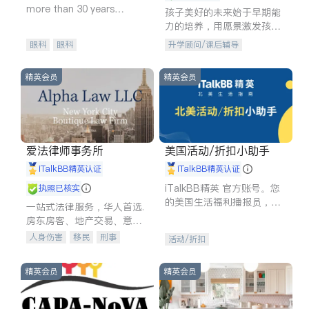
more than 30 years
孩子美好的未来始于早期能
experience in
力的培养，用愿景激发孩子
的学习潜力和动力。理念：
眼科
眼科
升学顾问/课后辅导
拥有成长型心态是成功的基
石。
精英会员
精英会员
爱法律师事务所
美国活动/折扣小助手
iTalkBB精英认证
iTalkBB精英认证
iTalkBB精英 官方账号。您
执照已核实
的美国生活福利播报员，精
一站式法律服务，华人首选.
选独家折扣、本地活动与专
房东房客、地产交易、意外
业讲座，第一时间享受您的
伤害、车祸重伤、商业诉
人身伤害
移民
刑事
活动/折扣
专属福利。
讼、商标注册、移民信托、
车祸理赔
民事
房地产
建筑合同、刑事案件全包办
信托/遗嘱
商业
商标注册
精英会员
精英会员
索赔
律师-其它
保释