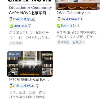
CAPA NOVA北维华裔家
2Win Cabinetry Inc.
长会
iTalkBB精英认证
iTalkBB精英认证
执照已核实
执照已核实
中华橱柜石材公司以实惠的
连接家长与社会，赋能孩子
价格提供实木橱柜，石英石
与下一代，CAPA NoVA与您
台面，多种优质不锈钢水
携手建设包容、公平、充满
瓷砖橱柜
室内设计
社区服务
槽、水龙头与抽油烟机。品
希望的社区。
建筑设计
卫浴洁具
质厨房，家的选择。
室内装修
精英会员
纽约贝拉奢华公司 BELL
A LUXE
iTalkBB精英认证
设计、制造、安装一体化，
打造高端定制家具和商业空
间