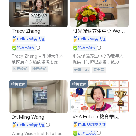
Tracy Zhang
阳光保健养生中心 World
shine
iTalkBB精英认证
iTalkBB精英认证
执照已核实
执照已核实
阳光保健养生中心为老年人
Tracy Zhang - 引领大华府
提供日间护理服务，致力于
地区房产之旅的资深专家
通过持续的护理创新来有效
地产经纪
地产经纪
老年中心
养老院
提升老年人的生活质量。
地产投资
商业地产
商铺租售
开发商建商
精英会员
精英会员
VSA Future 教育学院
Dr. Ming Wang
iTalkBB精英认证
iTalkBB精英认证
Wang Vision Institute has
执照已核实