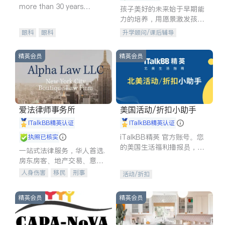
more than 30 years
孩子美好的未来始于早期能
experience in
力的培养，用愿景激发孩子
的学习潜力和动力。理念：
眼科
眼科
升学顾问/课后辅导
拥有成长型心态是成功的基
石。
精英会员
精英会员
爱法律师事务所
美国活动/折扣小助手
iTalkBB精英认证
iTalkBB精英认证
iTalkBB精英 官方账号。您
执照已核实
的美国生活福利播报员，精
一站式法律服务，华人首选.
选独家折扣、本地活动与专
房东房客、地产交易、意外
业讲座，第一时间享受您的
伤害、车祸重伤、商业诉
人身伤害
移民
刑事
活动/折扣
专属福利。
讼、商标注册、移民信托、
车祸理赔
民事
房地产
建筑合同、刑事案件全包办
信托/遗嘱
商业
商标注册
精英会员
精英会员
索赔
律师-其它
保释