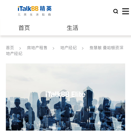
首页
生活
医生
律师
首页
房地产租售
地产经纪
詹慧敏 曼哈顿资深
地产经纪
保险理财
房地产租售
建筑装修
教育
养老
非盈利组织