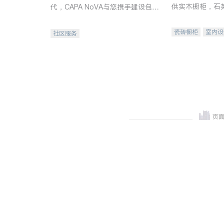
供实木橱柜，石
代，CAPA NoVA与您携手建设包
质不锈钢水槽、
容、公平、充满希望的社区。
机。品质厨房，
瓷砖橱柜
室内设
社区服务
卫浴洁具
室内