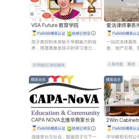
VSA Future 教育学院
爱法律师事务
iTalkBB精英认证
执照已核实
iTalkBB精英认
孩子美好的未来始于早期能力的培
一站式法律服务
养，用愿景激发孩子的学习潜力和
客、地产交易、
动力。理念：拥有成长型心态是成
伤、商业诉讼、
功的基石。
托、建筑合同、
人身伤害
移民
升学顾问/课后辅导
民事
房地产
商标注册
索赔
精英会员
精英会员
CAPA NOVA北维华裔家长会
2Win Cabinetr
iTalkBB精英认证
执照已核实
iTalkBB精英认
连接家长与社会，赋能孩子与下一
中华橱柜石材公