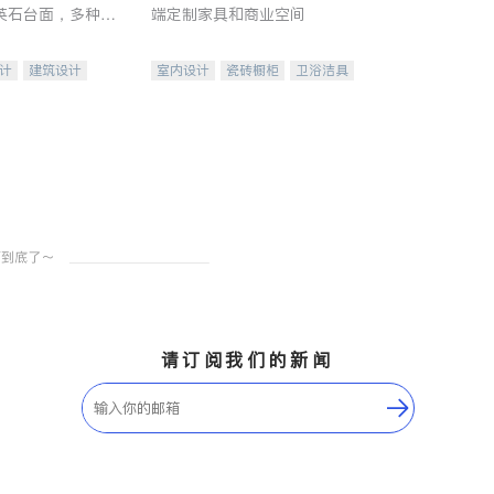
英石台面，多种优
端定制家具和商业空间
水龙头与抽油烟
家的选择。
计
建筑设计
室内设计
瓷砖橱柜
卫浴洁具
装修
地板建材
售前软装staging
室内装修
请订阅我们的新闻