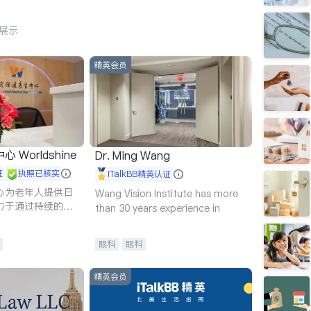
行展示
精英会员
Worldshine
Dr. Ming Wang
证
执照已核实
iTalkBB精英认证
心为老年人提供日
Wang Vision Institute has more
力于通过持续的护
than 30 years experience in
升老年人的生活质
眼科
眼科
精英会员