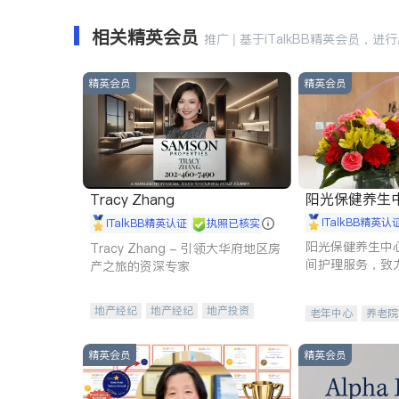
相关精英会员
推广 | 基于iTalkBB精英会员，进
精英会员
精英会员
阳光保健养生中心 
Tracy Zhang
iTalkBB精英认
iTalkBB精英认证
执照已核实
阳光保健养生中
Tracy Zhang - 引领大华府地区房
间护理服务，致
产之旅的资深专家
理创新来有效提
量。
地产经纪
地产经纪
地产投资
老年中心
养老院
商业地产
商铺租售
开发商建商
精英会员
精英会员