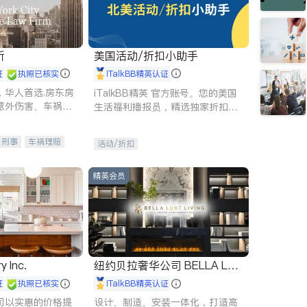
所
美国活动/折扣小助手
证
执照已核实
iTalkBB精英认证
，华人首选.房东房
iTalkBB精英 官方账号。您的美国
意外伤害、车祸重
生活福利播报员，精选独家折扣、
商标注册、移民信
本地活动与专业讲座，第一时间享
刑事案件全包办
受您的专属福利。
刑事
车祸理赔
活动/折扣
信托/遗嘱
商业
律师-其它
保释
精英会员
y Inc.
纽约贝拉奢华公司 BELLA LUX
E
证
执照已核实
iTalkBB精英认证
司以实惠的价格提
设计、制造、安装一体化，打造高