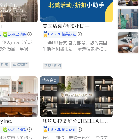
所
美国活动/折扣小助手
证
执照已核实
iTalkBB精英认证
，华人首选.房东房
iTalkBB精英 官方账号。您的美国
意外伤害、车祸重
生活福利播报员，精选独家折扣、
商标注册、移民信
本地活动与专业讲座，第一时间享
刑事案件全包办
受您的专属福利。
刑事
车祸理赔
活动/折扣
信托/遗嘱
商业
律师-其它
保释
精英会员
y Inc.
纽约贝拉奢华公司 BELLA LUX
E
证
执照已核实
iTalkBB精英认证
司以实惠的价格提
设计、制造、安装一体化，打造高