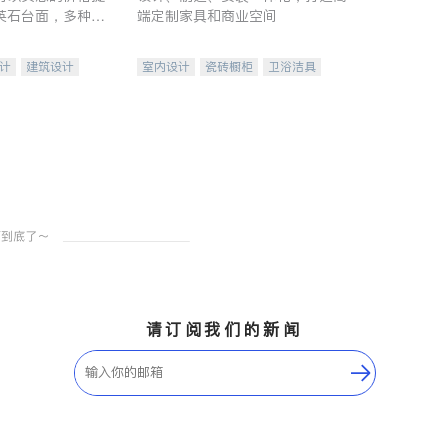
英石台面，多种优
端定制家具和商业空间
水龙头与抽油烟
家的选择。
计
建筑设计
室内设计
瓷砖橱柜
卫浴洁具
装修
地板建材
售前软装staging
室内装修
请订阅我们的新闻