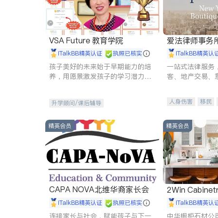
VSA Future 教育学院
爱法律师事务
iTalkBB精英认证
执照已核实
iTalkBB精英认
孩子美好的未来始于早期能力的培
一站式法律服务
养，用愿景激发孩子的学习潜力和
客、地产交易、
动力。理念：拥有成长型心态是成
伤、商业诉讼、
功的基石。
托、建筑合同、
人身伤害
移民
升学顾问/课后辅导
民事
房地产
商标注册
索赔
精英会员
精英会员
CAPA NOVA北维华裔家长会
2Win Cabinetr
iTalkBB精英认证
执照已核实
iTalkBB精英认
连接家长与社会，赋能孩子与下一
中华橱柜石材公