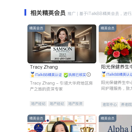
相关精英会员
推广 | 基于iTalkBB精英会员，进
精英会员
精英会员
阳光保健养生中心 
Tracy Zhang
iTalkBB精英认
iTalkBB精英认证
执照已核实
阳光保健养生中
Tracy Zhang - 引领大华府地区房
间护理服务，致
产之旅的资深专家
理创新来有效提
量。
地产经纪
地产经纪
地产投资
老年中心
养老院
商业地产
商铺租售
开发商建商
精英会员
精英会员