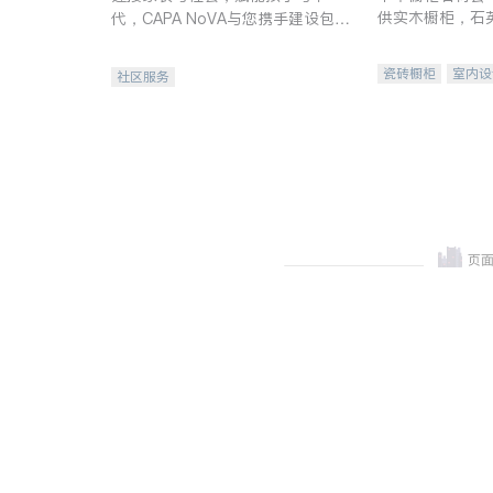
供实木橱柜，石
代，CAPA NoVA与您携手建设包
质不锈钢水槽、
容、公平、充满希望的社区。
机。品质厨房，
瓷砖橱柜
室内设
社区服务
卫浴洁具
室内