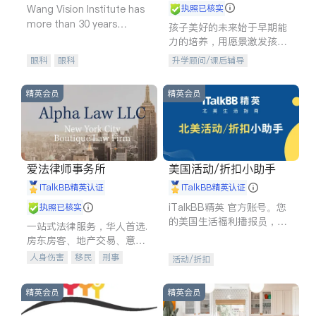
Wang Vision Institute has
执照已核实
more than 30 years
孩子美好的未来始于早期能
experience in
力的培养，用愿景激发孩子
的学习潜力和动力。理念：
眼科
眼科
升学顾问/课后辅导
拥有成长型心态是成功的基
石。
精英会员
精英会员
爱法律师事务所
美国活动/折扣小助手
iTalkBB精英认证
iTalkBB精英认证
iTalkBB精英 官方账号。您
执照已核实
的美国生活福利播报员，精
一站式法律服务，华人首选.
选独家折扣、本地活动与专
房东房客、地产交易、意外
业讲座，第一时间享受您的
伤害、车祸重伤、商业诉
人身伤害
移民
刑事
活动/折扣
专属福利。
讼、商标注册、移民信托、
车祸理赔
民事
房地产
建筑合同、刑事案件全包办
信托/遗嘱
商业
商标注册
精英会员
精英会员
索赔
律师-其它
保释