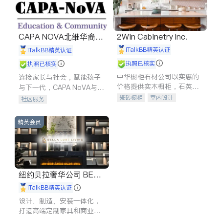
CAPA NOVA北维华裔家
2Win Cabinetry Inc.
长会
iTalkBB精英认证
iTalkBB精英认证
执照已核实
执照已核实
中华橱柜石材公司以实惠的
连接家长与社会，赋能孩子
价格提供实木橱柜，石英石
与下一代，CAPA NoVA与您
台面，多种优质不锈钢水
携手建设包容、公平、充满
瓷砖橱柜
室内设计
社区服务
槽、水龙头与抽油烟机。品
希望的社区。
建筑设计
卫浴洁具
质厨房，家的选择。
室内装修
精英会员
纽约贝拉奢华公司 BELL
A LUXE
iTalkBB精英认证
设计、制造、安装一体化，
打造高端定制家具和商业空