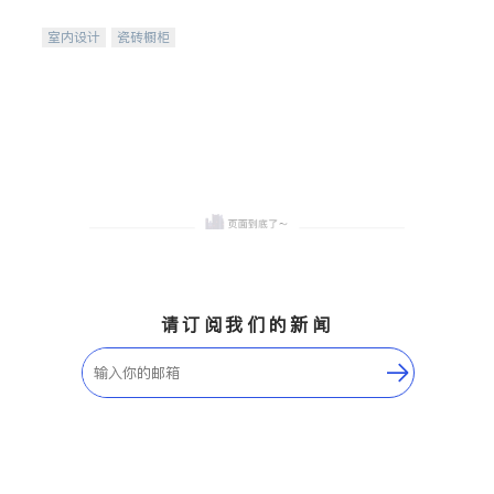
间
室内设计
瓷砖橱柜
卫浴洁具
地板建材
售前软装staging
室内装修
请订阅我们的新闻