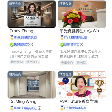
精英会员
精英会员
Tracy Zhang
阳光保健养生中心 World
shine
iTalkBB精英认证
iTalkBB精英认证
执照已核实
执照已核实
阳光保健养生中心为老年人
Tracy Zhang - 引领大华府
提供日间护理服务，致力于
地区房产之旅的资深专家
通过持续的护理创新来有效
地产经纪
地产经纪
老年中心
养老院
提升老年人的生活质量。
地产投资
商业地产
商铺租售
开发商建商
精英会员
精英会员
VSA Future 教育学院
Dr. Ming Wang
iTalkBB精英认证
iTalkBB精英认证