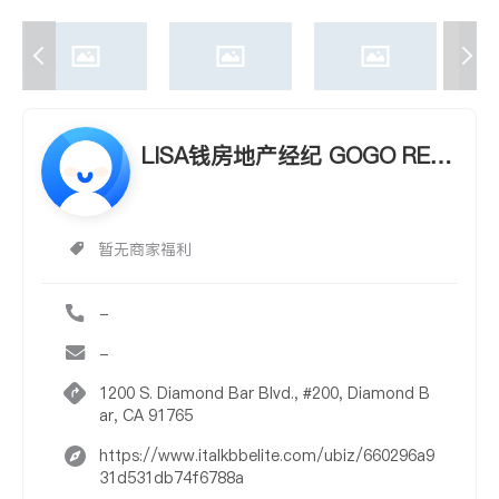
LISA钱房地产经纪 GOGO REAL
TORS - LISA CHYON
暂无商家福利
-
-
1200 S. Diamond Bar Blvd., #200, Diamond B
ar, CA 91765
https://www.italkbbelite.com/ubiz/660296a9
31d531db74f6788a