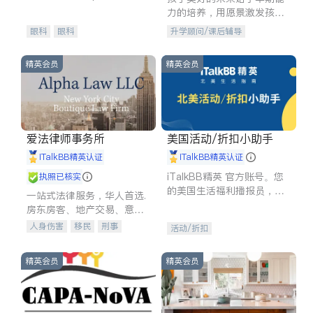
experience in
力的培养，用愿景激发孩子
的学习潜力和动力。理念：
眼科
眼科
升学顾问/课后辅导
拥有成长型心态是成功的基
石。
精英会员
精英会员
爱法律师事务所
美国活动/折扣小助手
iTalkBB精英认证
iTalkBB精英认证
iTalkBB精英 官方账号。您
执照已核实
的美国生活福利播报员，精
一站式法律服务，华人首选.
选独家折扣、本地活动与专
房东房客、地产交易、意外
业讲座，第一时间享受您的
伤害、车祸重伤、商业诉
人身伤害
移民
刑事
活动/折扣
专属福利。
讼、商标注册、移民信托、
车祸理赔
民事
房地产
建筑合同、刑事案件全包办
信托/遗嘱
商业
商标注册
精英会员
精英会员
索赔
律师-其它
保释