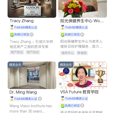
Tracy Zhang
阳光保健养生中心 World
shine
iTalkBB精英认证
iTalkBB精英认证
执照已核实
执照已核实
阳光保健养生中心为老年人
Tracy Zhang - 引领大华府
提供日间护理服务，致力于
地区房产之旅的资深专家
通过持续的护理创新来有效
地产经纪
地产经纪
老年中心
养老院
提升老年人的生活质量。
地产投资
商业地产
商铺租售
开发商建商
精英会员
精英会员
VSA Future 教育学院
Dr. Ming Wang
iTalkBB精英认证
iTalkBB精英认证
Wang Vision Institute has
执照已核实
more than 30 years
孩子美好的未来始于早期能