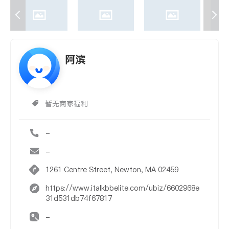
阿滨
暂无商家福利
-
-
1261 Centre Street, Newton, MA 02459
https://www.italkbbelite.com/ubiz/6602968e
31d531db74f67817
-