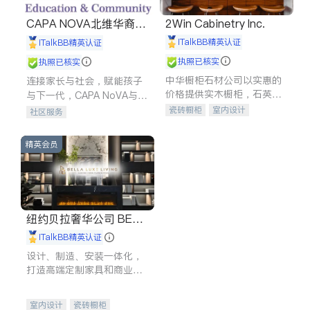
CAPA NOVA北维华裔家
2Win Cabinetry Inc.
长会
iTalkBB精英认证
iTalkBB精英认证
执照已核实
执照已核实
中华橱柜石材公司以实惠的
连接家长与社会，赋能孩子
价格提供实木橱柜，石英石
与下一代，CAPA NoVA与您
台面，多种优质不锈钢水
携手建设包容、公平、充满
瓷砖橱柜
室内设计
社区服务
槽、水龙头与抽油烟机。品
希望的社区。
建筑设计
卫浴洁具
质厨房，家的选择。
室内装修
精英会员
纽约贝拉奢华公司 BELL
A LUXE
iTalkBB精英认证
设计、制造、安装一体化，
打造高端定制家具和商业空
间
室内设计
瓷砖橱柜