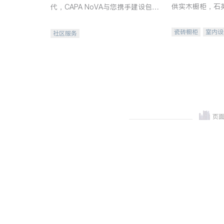
供实木橱柜，石
代，CAPA NoVA与您携手建设包
质不锈钢水槽、
容、公平、充满希望的社区。
机。品质厨房，
瓷砖橱柜
室内设
社区服务
卫浴洁具
室内