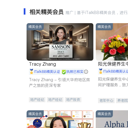
相关精英会员
推广 | 基于iTalkBB精英会员，进
精英会员
精英会员
阳光保健养生中心 
Tracy Zhang
iTalkBB精英认
iTalkBB精英认证
执照已核实
阳光保健养生中
Tracy Zhang - 引领大华府地区房
间护理服务，致
产之旅的资深专家
理创新来有效提
量。
地产经纪
地产经纪
地产投资
老年中心
养老院
商业地产
商铺租售
开发商建商
精英会员
精英会员