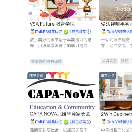
VSA Future 教育学院
爱法律师事务
iTalkBB精英认证
执照已核实
iTalkBB精英认
孩子美好的未来始于早期能力的培
一站式法律服务
养，用愿景激发孩子的学习潜力和
客、地产交易、
动力。理念：拥有成长型心态是成
伤、商业诉讼、
功的基石。
托、建筑合同、
人身伤害
移民
升学顾问/课后辅导
民事
房地产
商标注册
索赔
精英会员
精英会员
CAPA NOVA北维华裔家长会
2Win Cabinetr
iTalkBB精英认证
执照已核实
iTalkBB精英认
连接家长与社会，赋能孩子与下一
中华橱柜石材公