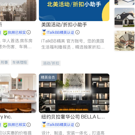
所
美国活动/折扣小助手
证
执照已核实
iTalkBB精英认证
，华人首选.房东房
iTalkBB精英 官方账号。您的美国
意外伤害、车祸重
生活福利播报员，精选独家折扣、
商标注册、移民信
本地活动与专业讲座，第一时间享
刑事案件全包办
受您的专属福利。
刑事
车祸理赔
活动/折扣
信托/遗嘱
商业
律师-其它
保释
精英会员
y Inc.
纽约贝拉奢华公司 BELLA LUX
E
证
执照已核实
iTalkBB精英认证
司以实惠的价格提
设计、制造、安装一体化，打造高