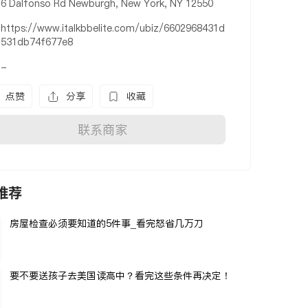
6 Dalfonso Rd Newburgh, New York, NY 12550
https://www.italkbbelite.com/ubiz/6602968431d
531db74f677e8
-
点赞
分享
收藏
联系商家
推荐
房屋检查必须要知道的5件事_看完怒省几万刀
要不要送孩子去美国读高中？看完这些条件再决定！