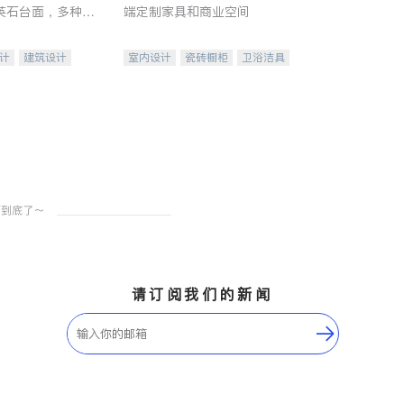
英石台面，多种优
端定制家具和商业空间
水龙头与抽油烟
家的选择。
计
建筑设计
室内设计
瓷砖橱柜
卫浴洁具
装修
地板建材
售前软装staging
室内装修
请订阅我们的新闻