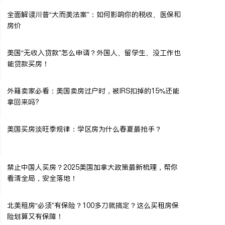
全面解读川普“大而美法案”：如何影响你的税收、医保和
房价
美国“无收入贷款”怎么申请？外国人、留学生、没工作也
能贷款买房！
外籍卖家必看：美国卖房过户时，被IRS扣掉的15%还能
拿回来吗?
美国买房淡旺季规律：学区房为什么春夏最抢手？
禁止中国人买房？2025美国加拿大政策最新梳理，帮你
看清全局，安全落地！
北美租房“必须”有保险？100多刀就搞定？这么买租房保
险划算又有保障！