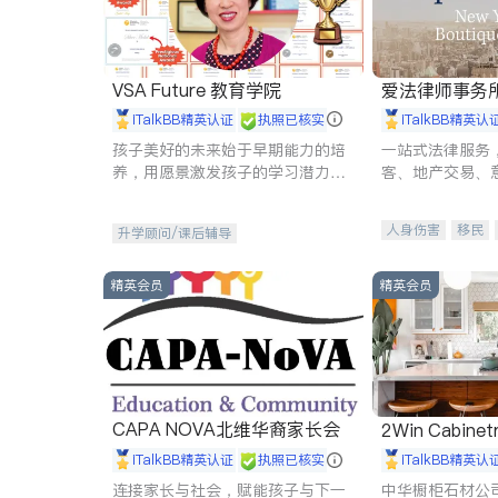
VSA Future 教育学院
爱法律师事务
iTalkBB精英认证
执照已核实
iTalkBB精英认
孩子美好的未来始于早期能力的培
一站式法律服务
养，用愿景激发孩子的学习潜力和
客、地产交易、
动力。理念：拥有成长型心态是成
伤、商业诉讼、
功的基石。
托、建筑合同、
人身伤害
移民
升学顾问/课后辅导
民事
房地产
商标注册
索赔
精英会员
精英会员
CAPA NOVA北维华裔家长会
2Win Cabinetr
iTalkBB精英认证
执照已核实
iTalkBB精英认
连接家长与社会，赋能孩子与下一
中华橱柜石材公