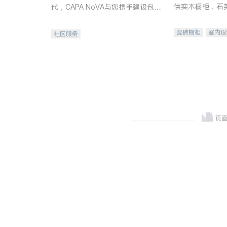
供实木橱柜，石
代，CAPA NoVA与您携手建设包
质不锈钢水槽、
容、公平、充满希望的社区。
机。品质厨房，
瓷砖橱柜
室内设
社区服务
卫浴洁具
室内