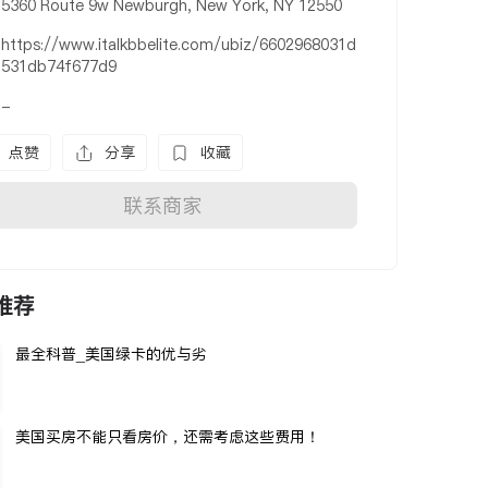
5360 Route 9w Newburgh, New York, NY 12550
https://www.italkbbelite.com/ubiz/6602968031d
531db74f677d9
-
点赞
分享
收藏
联系商家
推荐
最全科普_美国绿卡的优与劣
美国买房不能只看房价，还需考虑这些费用！