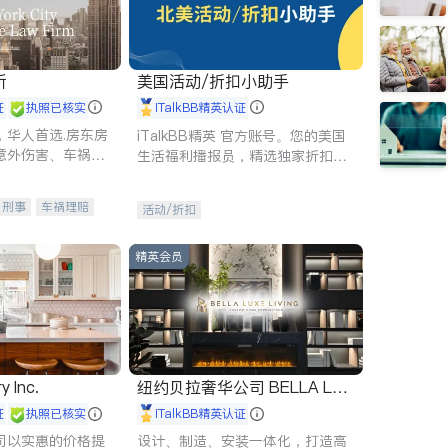
所
美国活动/折扣小助手
证
执照已核实
iTalkBB精英认证
，华人首选.房东房
iTalkBB精英 官方账号。您的美国
意外伤害、车祸重
生活福利播报员，精选独家折扣、
商标注册、移民信
本地活动与专业讲座，第一时间享
刑事案件全包办
受您的专属福利。
刑事
车祸理赔
活动/折扣
信托/遗嘱
商业
律师-其它
保释
精英会员
y Inc.
纽约贝拉奢华公司 BELLA LUX
E
证
执照已核实
iTalkBB精英认证
司以实惠的价格提
设计、制造、安装一体化，打造高