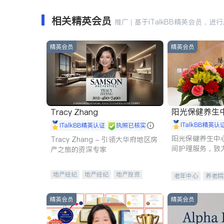
相关精英会员
推广 | 基于iTalkBB精英会员，进
精英会员
精英会员
阳光保健养生中心 
Tracy Zhang
iTalkBB精英认
iTalkBB精英认证
执照已核实
阳光保健养生中
Tracy Zhang - 引领大华府地区房
间护理服务，致
产之旅的资深专家
理创新来有效提
量。
地产经纪
地产经纪
地产投资
老年中心
养老院
商业地产
商铺租售
开发商建商
精英会员
精英会员