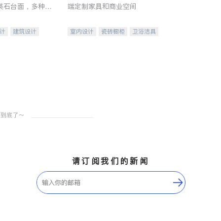
英石台面，多种优
端定制家具和商业空间
水龙头与抽油烟
家的选择。
计
建筑设计
室内设计
瓷砖橱柜
卫浴洁具
装修
地板建材
售前软装staging
室内装修
请订阅我们的新闻