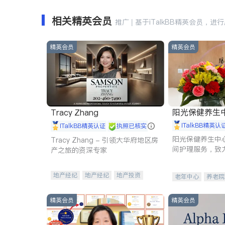
相关精英会员
推广 | 基于iTalkBB精英会员，进
精英会员
精英会员
阳光保健养生中心 
Tracy Zhang
iTalkBB精英认
iTalkBB精英认证
执照已核实
阳光保健养生中
Tracy Zhang - 引领大华府地区房
间护理服务，致
产之旅的资深专家
理创新来有效提
量。
地产经纪
地产经纪
地产投资
老年中心
养老院
商业地产
商铺租售
开发商建商
精英会员
精英会员