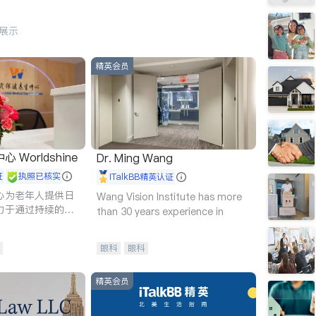
行展示
精英会员
Worldshine
Dr. Ming Wang
证
执照已核实
iTalkBB精英认证
心为老年人提供日
Wang Vision Institute has more
力于通过持续的护
than 30 years experience in
升老年人的生活质
眼科
眼科
精英会员