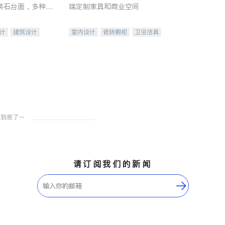
英石台面，多种优
端定制家具和商业空间
水龙头与抽油烟
家的选择。
计
建筑设计
室内设计
瓷砖橱柜
卫浴洁具
装修
地板建材
售前软装staging
室内装修
请订阅我们的新闻