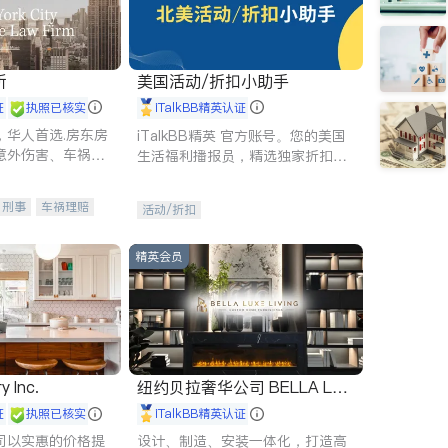
所
美国活动/折扣小助手
证
执照已核实
iTalkBB精英认证
，华人首选.房东房
iTalkBB精英 官方账号。您的美国
意外伤害、车祸重
生活福利播报员，精选独家折扣、
商标注册、移民信
本地活动与专业讲座，第一时间享
刑事案件全包办
受您的专属福利。
刑事
车祸理赔
活动/折扣
信托/遗嘱
商业
律师-其它
保释
精英会员
y Inc.
纽约贝拉奢华公司 BELLA LUX
E
证
执照已核实
iTalkBB精英认证
司以实惠的价格提
设计、制造、安装一体化，打造高