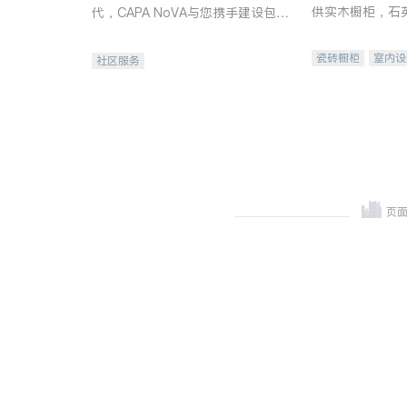
供实木橱柜，石
代，CAPA NoVA与您携手建设包
质不锈钢水槽、
容、公平、充满希望的社区。
机。品质厨房，
瓷砖橱柜
室内设
社区服务
卫浴洁具
室内