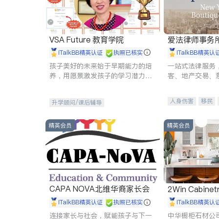
VSA Future 教育学院
爱法律师事务
iTalkBB精英认证
执照已核实
iTalkBB精英认
孩子美好的未来始于早期能力的培
一站式法律服务
养，用愿景激发孩子的学习潜力和
客、地产交易、
动力。理念：拥有成长型心态是成
伤、商业诉讼、
功的基石。
托、建筑合同、
人身伤害
移民
升学顾问/课后辅导
民事
房地产
商标注册
索赔
精英会员
精英会员
CAPA NOVA北维华裔家长会
2Win Cabinetr
iTalkBB精英认证
执照已核实
iTalkBB精英认
连接家长与社会，赋能孩子与下一
中华橱柜石材公