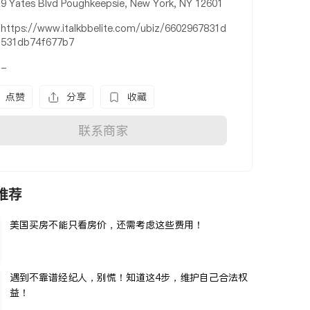
9 Yates Blvd Poughkeepsie, New York, NY 12601
https://www.italkbbelite.com/ubiz/6602967831d
531db74f677b7
-
点赞
分享
收藏
联系商家
推荐
美国买房不能只看房价，还需考虑这些费用！
遇到不靠谱经纪人，别慌！知道这4步，维护自己合法权
益！