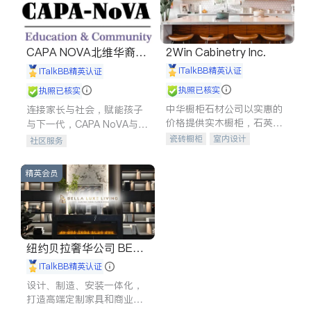
CAPA NOVA北维华裔家
2Win Cabinetry Inc.
长会
iTalkBB精英认证
iTalkBB精英认证
执照已核实
执照已核实
中华橱柜石材公司以实惠的
连接家长与社会，赋能孩子
价格提供实木橱柜，石英石
与下一代，CAPA NoVA与您
台面，多种优质不锈钢水
携手建设包容、公平、充满
瓷砖橱柜
室内设计
社区服务
槽、水龙头与抽油烟机。品
希望的社区。
建筑设计
卫浴洁具
质厨房，家的选择。
室内装修
精英会员
纽约贝拉奢华公司 BELL
A LUXE
iTalkBB精英认证
设计、制造、安装一体化，
打造高端定制家具和商业空