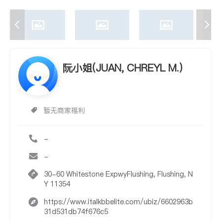
阮小姐(JUAN, CHREYL M.)
暂无商家福利
-
-
30-60 Whitestone ExpwyFlushing, Flushing, N
Y 11354
https://www.italkbbelite.com/ubiz/6602963b
31d531db74f676c5