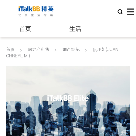
首页
生活
医生
律师
首页
房地产租售
地产经纪
阮小姐(JUAN,
CHREYL M.)
保险理财
房地产租售
建筑装修
教育
养老
非盈利组织