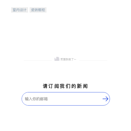
间
室内设计
瓷砖橱柜
卫浴洁具
地板建材
售前软装staging
室内装修
请订阅我们的新闻