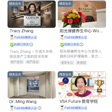
精英会员
精英会员
Tracy Zhang
阳光保健养生中心 World
shine
iTalkBB精英认证
iTalkBB精英认证
执照已核实
执照已核实
阳光保健养生中心为老年人
Tracy Zhang - 引领大华府
提供日间护理服务，致力于
地区房产之旅的资深专家
通过持续的护理创新来有效
地产经纪
地产经纪
老年中心
养老院
提升老年人的生活质量。
地产投资
商业地产
商铺租售
开发商建商
精英会员
精英会员
VSA Future 教育学院
Dr. Ming Wang
iTalkBB精英认证
iTalkBB精英认证