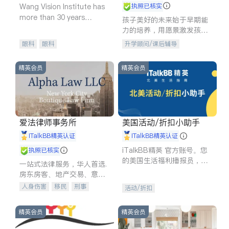
Wang Vision Institute has
执照已核实
more than 30 years
孩子美好的未来始于早期能
experience in
力的培养，用愿景激发孩子
的学习潜力和动力。理念：
眼科
眼科
升学顾问/课后辅导
拥有成长型心态是成功的基
石。
精英会员
精英会员
爱法律师事务所
美国活动/折扣小助手
iTalkBB精英认证
iTalkBB精英认证
iTalkBB精英 官方账号。您
执照已核实
的美国生活福利播报员，精
一站式法律服务，华人首选.
选独家折扣、本地活动与专
房东房客、地产交易、意外
业讲座，第一时间享受您的
伤害、车祸重伤、商业诉
人身伤害
移民
刑事
活动/折扣
专属福利。
讼、商标注册、移民信托、
车祸理赔
民事
房地产
建筑合同、刑事案件全包办
信托/遗嘱
商业
商标注册
精英会员
精英会员
索赔
律师-其它
保释