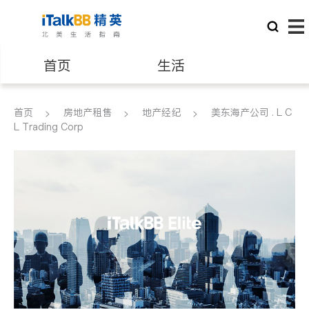
首页
生活
医生
律师
首页
房地产租售
地产经纪
美东海产公司 . L C
L Trading Corp
保险理财
房地产租售
建筑装修
教育
养老
非盈利组织