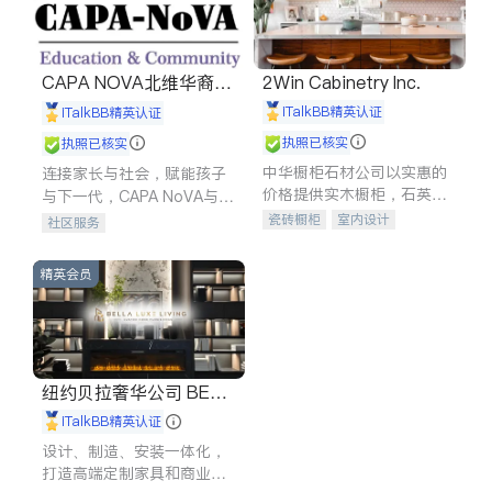
CAPA NOVA北维华裔家
2Win Cabinetry Inc.
长会
iTalkBB精英认证
iTalkBB精英认证
执照已核实
执照已核实
中华橱柜石材公司以实惠的
连接家长与社会，赋能孩子
价格提供实木橱柜，石英石
与下一代，CAPA NoVA与您
台面，多种优质不锈钢水
携手建设包容、公平、充满
瓷砖橱柜
室内设计
社区服务
槽、水龙头与抽油烟机。品
希望的社区。
建筑设计
卫浴洁具
质厨房，家的选择。
室内装修
精英会员
纽约贝拉奢华公司 BELL
A LUXE
iTalkBB精英认证
设计、制造、安装一体化，
打造高端定制家具和商业空