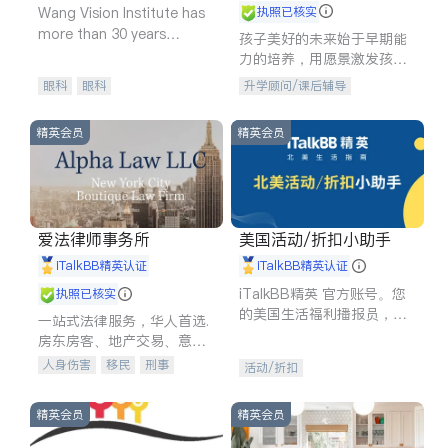
Wang Vision Institute has
执照已核实
more than 30 years
孩子美好的未来始于早期能
experience in
力的培养，用愿景激发孩子
的学习潜力和动力。理念：
眼科
眼科
升学顾问/课后辅导
拥有成长型心态是成功的基
石。
精英会员
精英会员
爱法律师事务所
美国活动/折扣小助手
iTalkBB精英认证
iTalkBB精英认证
iTalkBB精英 官方账号。您
执照已核实
的美国生活福利播报员，精
一站式法律服务，华人首选.
选独家折扣、本地活动与专
房东房客、地产交易、意外
业讲座，第一时间享受您的
伤害、车祸重伤、商业诉
人身伤害
移民
刑事
活动/折扣
专属福利。
讼、商标注册、移民信托、
车祸理赔
民事
房地产
建筑合同、刑事案件全包办
信托/遗嘱
商业
商标注册
精英会员
精英会员
索赔
律师-其它
保释