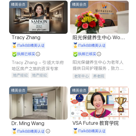
精英会员
精英会员
Tracy Zhang
阳光保健养生中心 World
shine
iTalkBB精英认证
iTalkBB精英认证
执照已核实
执照已核实
阳光保健养生中心为老年人
Tracy Zhang - 引领大华府
提供日间护理服务，致力于
地区房产之旅的资深专家
通过持续的护理创新来有效
地产经纪
地产经纪
老年中心
养老院
提升老年人的生活质量。
地产投资
商业地产
商铺租售
开发商建商
精英会员
精英会员
VSA Future 教育学院
Dr. Ming Wang
iTalkBB精英认证
iTalkBB精英认证