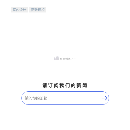
间
室内设计
瓷砖橱柜
卫浴洁具
地板建材
售前软装staging
室内装修
请订阅我们的新闻