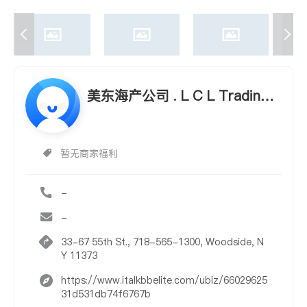
美东海产公司 . L C L Trading
Corp
暂无商家福利
-
-
33-67 55th St., 718-565-1300, Woodside, N
Y 11373
https://www.italkbbelite.com/ubiz/66029625
31d531db74f6767b