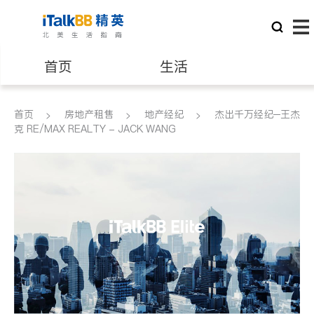
首页
生活
医生
律师
首页
房地产租售
地产经纪
杰出千万经纪─王杰
克 RE/MAX REALTY - JACK WANG
保险理财
房地产租售
建筑装修
教育
养老
非盈利组织