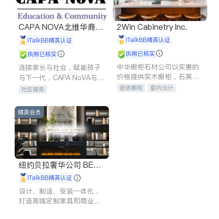
CAPA NOVA北维华裔家
2Win Cabinetry Inc.
长会
iTalkBB精英认证
iTalkBB精英认证
执照已核实
执照已核实
中华橱柜石材公司以实惠的
连接家长与社会，赋能孩子
价格提供实木橱柜，石英石
与下一代，CAPA NoVA与您
台面，多种优质不锈钢水
携手建设包容、公平、充满
瓷砖橱柜
室内设计
社区服务
槽、水龙头与抽油烟机。品
希望的社区。
建筑设计
卫浴洁具
质厨房，家的选择。
室内装修
精英会员
纽约贝拉奢华公司 BELL
A LUXE
iTalkBB精英认证
设计、制造、安装一体化，
打造高端定制家具和商业空
间