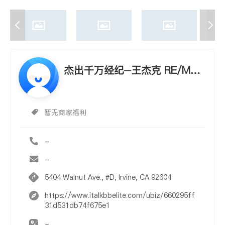
杰出千万经纪─王杰克 RE/MAX
REALTY - JACK WANG
暂无商家福利
-
-
5404 Walnut Ave., #D, Irvine, CA 92604
https://www.italkbbelite.com/ubiz/660295ff
31d531db74f675e1
-