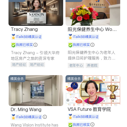
Tracy Zhang
阳光保健养生中心 World
shine
iTalkBB精英认证
iTalkBB精英认证
执照已核实
执照已核实
阳光保健养生中心为老年人
Tracy Zhang - 引领大华府
提供日间护理服务，致力于
地区房产之旅的资深专家
通过持续的护理创新来有效
地产经纪
地产经纪
老年中心
养老院
提升老年人的生活质量。
地产投资
商业地产
商铺租售
开发商建商
精英会员
精英会员
VSA Future 教育学院
Dr. Ming Wang
iTalkBB精英认证
iTalkBB精英认证
Wang Vision Institute has
执照已核实