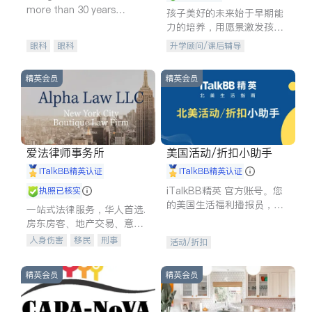
more than 30 years
孩子美好的未来始于早期能
experience in
力的培养，用愿景激发孩子
的学习潜力和动力。理念：
眼科
眼科
升学顾问/课后辅导
拥有成长型心态是成功的基
石。
精英会员
精英会员
爱法律师事务所
美国活动/折扣小助手
iTalkBB精英认证
iTalkBB精英认证
iTalkBB精英 官方账号。您
执照已核实
的美国生活福利播报员，精
一站式法律服务，华人首选.
选独家折扣、本地活动与专
房东房客、地产交易、意外
业讲座，第一时间享受您的
伤害、车祸重伤、商业诉
人身伤害
移民
刑事
活动/折扣
专属福利。
讼、商标注册、移民信托、
车祸理赔
民事
房地产
建筑合同、刑事案件全包办
信托/遗嘱
商业
商标注册
精英会员
精英会员
索赔
律师-其它
保释