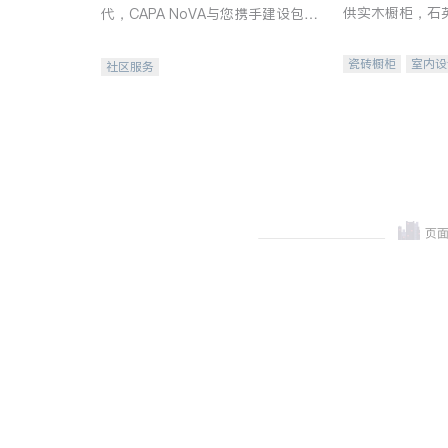
供实木橱柜，石
代，CAPA NoVA与您携手建设包
质不锈钢水槽、
容、公平、充满希望的社区。
机。品质厨房，
瓷砖橱柜
室内设
社区服务
卫浴洁具
室内