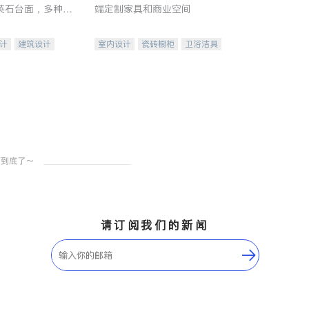
英石台面，多种优
端定制家具和商业空间
水龙头与抽油烟
家的选择。
计
建筑设计
室内设计
瓷砖橱柜
卫浴洁具
装修
地板建材
售前软装staging
室内装修
请订阅我们的新闻