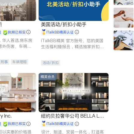
所
美国活动/折扣小助手
证
执照已核实
iTalkBB精英认证
，华人首选.房东房
iTalkBB精英 官方账号。您的美国
意外伤害、车祸重
生活福利播报员，精选独家折扣、
商标注册、移民信
本地活动与专业讲座，第一时间享
刑事案件全包办
受您的专属福利。
刑事
车祸理赔
活动/折扣
信托/遗嘱
商业
律师-其它
保释
精英会员
y Inc.
纽约贝拉奢华公司 BELLA LUX
E
证
执照已核实
iTalkBB精英认证
司以实惠的价格提
设计、制造、安装一体化，打造高