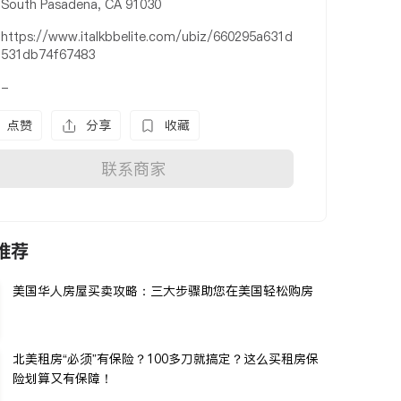
South Pasadena, CA 91030
https://www.italkbbelite.com/ubiz/660295a631d
531db74f67483
-
点赞
分享
收藏
联系商家
推荐
美国华人房屋买卖攻略：三大步骤助您在美国轻松购房
北美租房“必须”有保险？100多刀就搞定？这么买租房保
险划算又有保障！