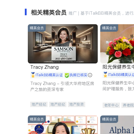
相关精英会员
推广 | 基于iTalkBB精英会员，进
精英会员
精英会员
阳光保健养生中心 
Tracy Zhang
iTalkBB精英认
iTalkBB精英认证
执照已核实
阳光保健养生中
Tracy Zhang - 引领大华府地区房
间护理服务，致
产之旅的资深专家
理创新来有效提
量。
地产经纪
地产经纪
地产投资
老年中心
养老院
商业地产
商铺租售
开发商建商
精英会员
精英会员