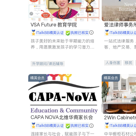
VSA Future 教育学院
爱法律师事务
iTalkBB精英认证
执照已核实
iTalkBB精英认
孩子美好的未来始于早期能力的培
一站式法律服务
养，用愿景激发孩子的学习潜力和
客、地产交易、
动力。理念：拥有成长型心态是成
伤、商业诉讼、
功的基石。
托、建筑合同、
人身伤害
移民
升学顾问/课后辅导
民事
房地产
商标注册
索赔
精英会员
精英会员
CAPA NOVA北维华裔家长会
2Win Cabinetr
iTalkBB精英认证
执照已核实
iTalkBB精英认
连接家长与社会，赋能孩子与下一
中华橱柜石材公