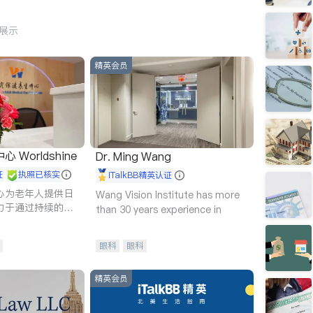
行展示
精英会员
Worldshine
Dr. Ming Wang
证
执照已核实
iTalkBB精英认证
心为老年人提供日
Wang Vision Institute has more
力于通过持续的护
than 30 years experience in
升老年人的生活质
眼科
眼科
精英会员