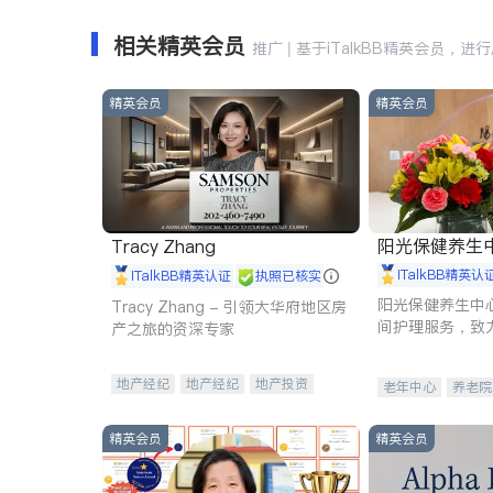
相关精英会员
推广 | 基于iTalkBB精英会员，进
精英会员
精英会员
阳光保健养生中心 
Tracy Zhang
iTalkBB精英认
iTalkBB精英认证
执照已核实
阳光保健养生中
Tracy Zhang - 引领大华府地区房
间护理服务，致
产之旅的资深专家
理创新来有效提
量。
地产经纪
地产经纪
地产投资
老年中心
养老院
商业地产
商铺租售
开发商建商
精英会员
精英会员