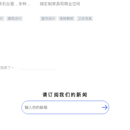
英石台面，多种优
端定制家具和商业空间
水龙头与抽油烟
家的选择。
计
建筑设计
室内设计
瓷砖橱柜
卫浴洁具
装修
地板建材
售前软装staging
室内装修
请订阅我们的新闻