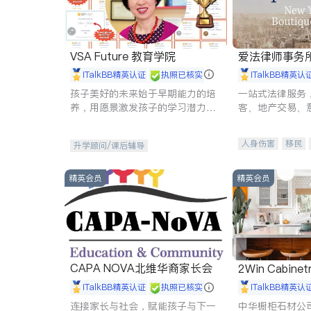
VSA Future 教育学院
爱法律师事务
iTalkBB精英认证
执照已核实
iTalkBB精英认
孩子美好的未来始于早期能力的培
一站式法律服务
养，用愿景激发孩子的学习潜力和
客、地产交易、
动力。理念：拥有成长型心态是成
伤、商业诉讼、
功的基石。
托、建筑合同、
人身伤害
移民
升学顾问/课后辅导
民事
房地产
商标注册
索赔
精英会员
精英会员
CAPA NOVA北维华裔家长会
2Win Cabinetr
iTalkBB精英认证
执照已核实
iTalkBB精英认
连接家长与社会，赋能孩子与下一
中华橱柜石材公