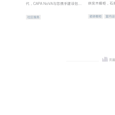
供实木橱柜，石
代，CAPA NoVA与您携手建设包
质不锈钢水槽、
容、公平、充满希望的社区。
机。品质厨房，
瓷砖橱柜
室内设
社区服务
卫浴洁具
室内