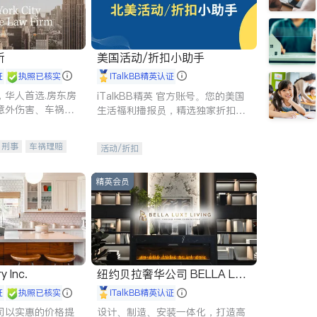
所
美国活动/折扣小助手
证
执照已核实
iTalkBB精英认证
，华人首选.房东房
iTalkBB精英 官方账号。您的美国
意外伤害、车祸重
生活福利播报员，精选独家折扣、
商标注册、移民信
本地活动与专业讲座，第一时间享
刑事案件全包办
受您的专属福利。
刑事
车祸理赔
活动/折扣
信托/遗嘱
商业
律师-其它
保释
精英会员
y Inc.
纽约贝拉奢华公司 BELLA LUX
E
证
执照已核实
iTalkBB精英认证
司以实惠的价格提
设计、制造、安装一体化，打造高