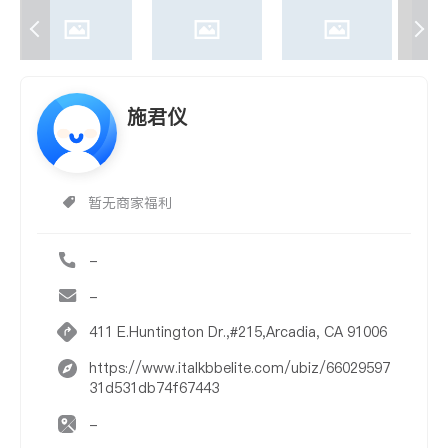
施君仪
暂无商家福利
-
-
411 E.Huntington Dr.,#215,Arcadia, CA 91006
https://www.italkbbelite.com/ubiz/66029597
31d531db74f67443
-