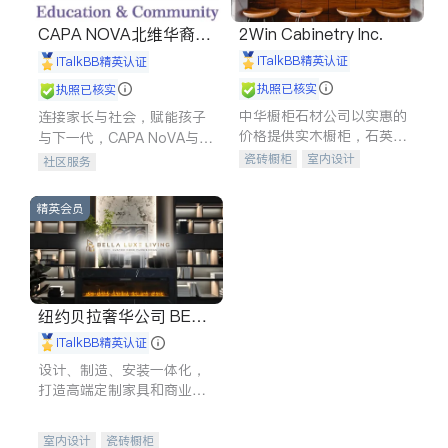
CAPA NOVA北维华裔家
2Win Cabinetry Inc.
长会
iTalkBB精英认证
iTalkBB精英认证
执照已核实
执照已核实
中华橱柜石材公司以实惠的
连接家长与社会，赋能孩子
价格提供实木橱柜，石英石
与下一代，CAPA NoVA与您
台面，多种优质不锈钢水
携手建设包容、公平、充满
瓷砖橱柜
室内设计
社区服务
槽、水龙头与抽油烟机。品
希望的社区。
建筑设计
卫浴洁具
质厨房，家的选择。
室内装修
精英会员
纽约贝拉奢华公司 BELL
A LUXE
iTalkBB精英认证
设计、制造、安装一体化，
打造高端定制家具和商业空
间
室内设计
瓷砖橱柜