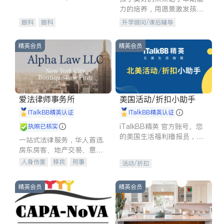
experience in
力的培养，用愿景激发孩子
的学习潜力和动力。理念：
眼科
眼科
升学顾问/课后辅导
拥有成长型心态是成功的基
石。
精英会员
精英会员
爱法律师事务所
美国活动/折扣小助手
iTalkBB精英认证
iTalkBB精英认证
iTalkBB精英 官方账号。您
执照已核实
的美国生活福利播报员，精
一站式法律服务，华人首选.
选独家折扣、本地活动与专
房东房客、地产交易、意外
业讲座，第一时间享受您的
伤害、车祸重伤、商业诉
人身伤害
移民
刑事
活动/折扣
专属福利。
讼、商标注册、移民信托、
车祸理赔
民事
房地产
建筑合同、刑事案件全包办
信托/遗嘱
商业
商标注册
精英会员
精英会员
索赔
律师-其它
保释