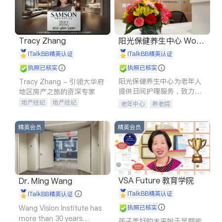
Tracy Zhang
阳光保健养生中心 World
shine
iTalkBB精英认证
iTalkBB精英认证
执照已核实
执照已核实
阳光保健养生中心为老年人
Tracy Zhang - 引领大华府
提供日间护理服务，致力于
地区房产之旅的资深专家
通过持续的护理创新来有效
地产经纪
地产经纪
老年中心
养老院
提升老年人的生活质量。
地产投资
商业地产
商铺租售
开发商建商
精英会员
精英会员
VSA Future 教育学院
Dr. Ming Wang
iTalkBB精英认证
iTalkBB精英认证
Wang Vision Institute has
执照已核实
more than 30 years
孩子美好的未来始于早期能