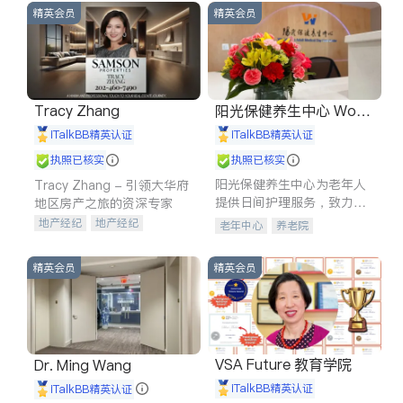
精英会员
精英会员
Tracy Zhang
阳光保健养生中心 World
shine
iTalkBB精英认证
iTalkBB精英认证
执照已核实
执照已核实
阳光保健养生中心为老年人
Tracy Zhang - 引领大华府
提供日间护理服务，致力于
地区房产之旅的资深专家
通过持续的护理创新来有效
地产经纪
地产经纪
老年中心
养老院
提升老年人的生活质量。
地产投资
商业地产
商铺租售
开发商建商
精英会员
精英会员
VSA Future 教育学院
Dr. Ming Wang
iTalkBB精英认证
iTalkBB精英认证