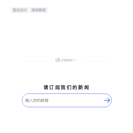
间
室内设计
瓷砖橱柜
卫浴洁具
地板建材
售前软装staging
室内装修
请订阅我们的新闻