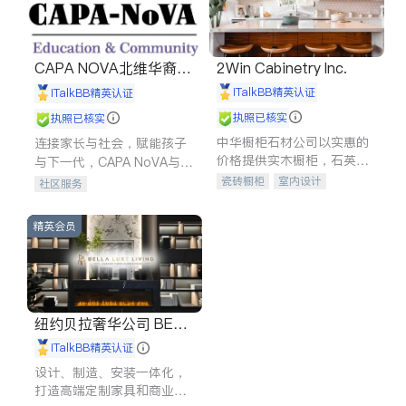
CAPA NOVA北维华裔家
2Win Cabinetry Inc.
长会
iTalkBB精英认证
iTalkBB精英认证
执照已核实
执照已核实
中华橱柜石材公司以实惠的
连接家长与社会，赋能孩子
价格提供实木橱柜，石英石
与下一代，CAPA NoVA与您
台面，多种优质不锈钢水
携手建设包容、公平、充满
瓷砖橱柜
室内设计
社区服务
槽、水龙头与抽油烟机。品
希望的社区。
建筑设计
卫浴洁具
质厨房，家的选择。
室内装修
精英会员
纽约贝拉奢华公司 BELL
A LUXE
iTalkBB精英认证
设计、制造、安装一体化，
打造高端定制家具和商业空