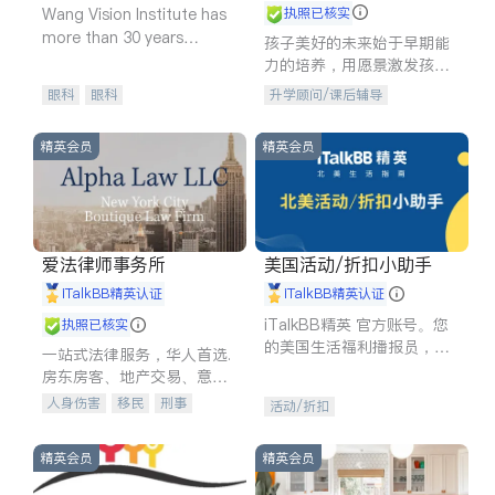
Wang Vision Institute has
执照已核实
more than 30 years
孩子美好的未来始于早期能
experience in
力的培养，用愿景激发孩子
的学习潜力和动力。理念：
眼科
眼科
升学顾问/课后辅导
拥有成长型心态是成功的基
石。
精英会员
精英会员
爱法律师事务所
美国活动/折扣小助手
iTalkBB精英认证
iTalkBB精英认证
iTalkBB精英 官方账号。您
执照已核实
的美国生活福利播报员，精
一站式法律服务，华人首选.
选独家折扣、本地活动与专
房东房客、地产交易、意外
业讲座，第一时间享受您的
伤害、车祸重伤、商业诉
人身伤害
移民
刑事
活动/折扣
专属福利。
讼、商标注册、移民信托、
车祸理赔
民事
房地产
建筑合同、刑事案件全包办
信托/遗嘱
商业
商标注册
精英会员
精英会员
索赔
律师-其它
保释