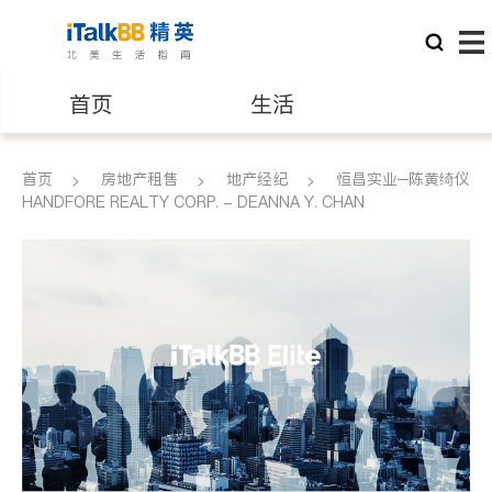
首页
生活
医生
律师
首页
房地产租售
地产经纪
恒昌实业─陈黄绮仪
HANDFORE REALTY CORP. - DEANNA Y. CHAN
保险理财
房地产租售
建筑装修
教育
养老
非盈利组织