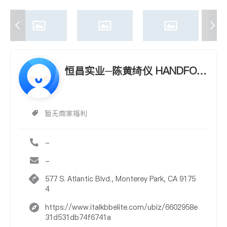
恒昌实业─陈黄绮仪 HANDFOR
E REALTY CORP. - DEANNA
Y. CHAN
暂无商家福利
-
-
577 S. Atlantic Blvd., Monterey Park, CA 9175
4
https://www.italkbbelite.com/ubiz/6602958e
31d531db74f6741a