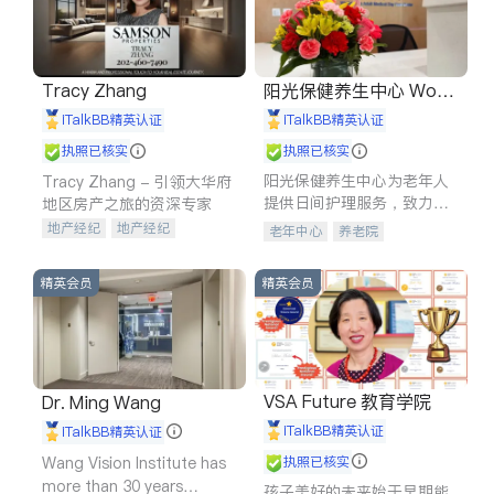
Tracy Zhang
阳光保健养生中心 World
shine
iTalkBB精英认证
iTalkBB精英认证
执照已核实
执照已核实
阳光保健养生中心为老年人
Tracy Zhang - 引领大华府
提供日间护理服务，致力于
地区房产之旅的资深专家
通过持续的护理创新来有效
地产经纪
地产经纪
老年中心
养老院
提升老年人的生活质量。
地产投资
商业地产
商铺租售
开发商建商
精英会员
精英会员
VSA Future 教育学院
Dr. Ming Wang
iTalkBB精英认证
iTalkBB精英认证
Wang Vision Institute has
执照已核实
more than 30 years
孩子美好的未来始于早期能