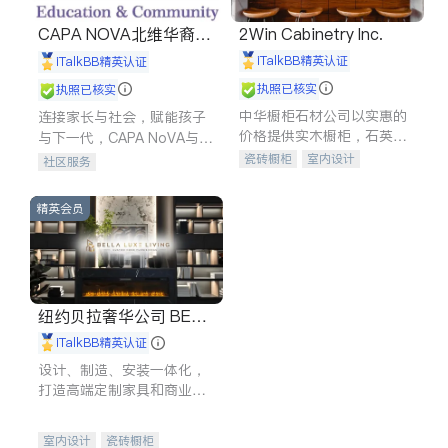
CAPA NOVA北维华裔家
2Win Cabinetry Inc.
长会
iTalkBB精英认证
iTalkBB精英认证
执照已核实
执照已核实
中华橱柜石材公司以实惠的
连接家长与社会，赋能孩子
价格提供实木橱柜，石英石
与下一代，CAPA NoVA与您
台面，多种优质不锈钢水
携手建设包容、公平、充满
瓷砖橱柜
室内设计
社区服务
槽、水龙头与抽油烟机。品
希望的社区。
建筑设计
卫浴洁具
质厨房，家的选择。
室内装修
精英会员
纽约贝拉奢华公司 BELL
A LUXE
iTalkBB精英认证
设计、制造、安装一体化，
打造高端定制家具和商业空
间
室内设计
瓷砖橱柜