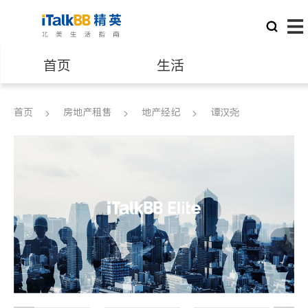
首页
生活
医生
律师
首页
房地产租售
地产经纪
谭汉尧
保险理财
房地产租售
建筑装修
教育
养老
非盈利组织