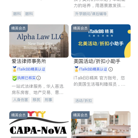
experience in
力的培养，用愿景激发孩子
的学习潜力和动力。理念：
眼科
眼科
升学顾问/课后辅导
拥有成长型心态是成功的基
石。
精英会员
精英会员
爱法律师事务所
美国活动/折扣小助手
iTalkBB精英认证
iTalkBB精英认证
iTalkBB精英 官方账号。您
执照已核实
的美国生活福利播报员，精
一站式法律服务，华人首选.
选独家折扣、本地活动与专
房东房客、地产交易、意外
业讲座，第一时间享受您的
伤害、车祸重伤、商业诉
人身伤害
移民
刑事
活动/折扣
专属福利。
讼、商标注册、移民信托、
车祸理赔
民事
房地产
建筑合同、刑事案件全包办
信托/遗嘱
商业
商标注册
精英会员
精英会员
索赔
律师-其它
保释