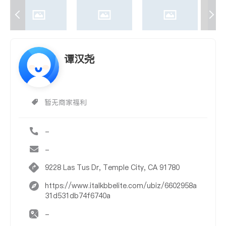
谭汉尧
暂无商家福利
-
-
9228 Las Tus Dr, Temple City, CA 91780
https://www.italkbbelite.com/ubiz/6602958a
31d531db74f6740a
-