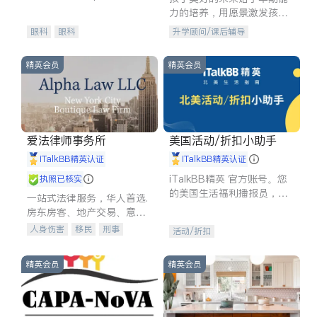
experience in
力的培养，用愿景激发孩子
的学习潜力和动力。理念：
眼科
眼科
升学顾问/课后辅导
拥有成长型心态是成功的基
石。
精英会员
精英会员
爱法律师事务所
美国活动/折扣小助手
iTalkBB精英认证
iTalkBB精英认证
iTalkBB精英 官方账号。您
执照已核实
的美国生活福利播报员，精
一站式法律服务，华人首选.
选独家折扣、本地活动与专
房东房客、地产交易、意外
业讲座，第一时间享受您的
伤害、车祸重伤、商业诉
人身伤害
移民
刑事
活动/折扣
专属福利。
讼、商标注册、移民信托、
车祸理赔
民事
房地产
建筑合同、刑事案件全包办
信托/遗嘱
商业
商标注册
精英会员
精英会员
索赔
律师-其它
保释