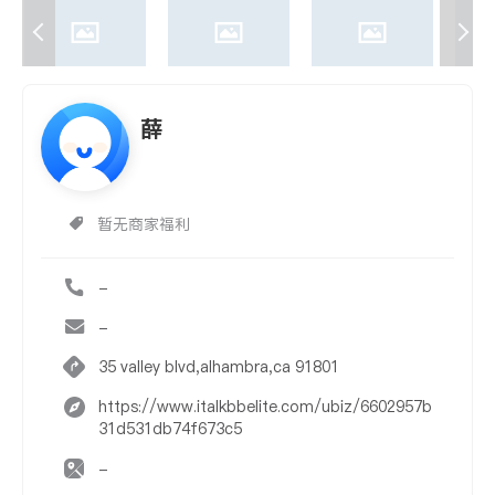
薛
暂无商家福利
-
-
35 valley blvd,alhambra,ca 91801
https://www.italkbbelite.com/ubiz/6602957b
31d531db74f673c5
-