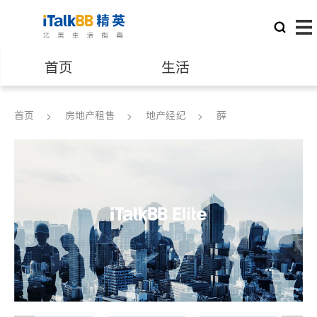
首页
生活
医生
律师
首页
房地产租售
地产经纪
薛
保险理财
房地产租售
建筑装修
教育
养老
非盈利组织