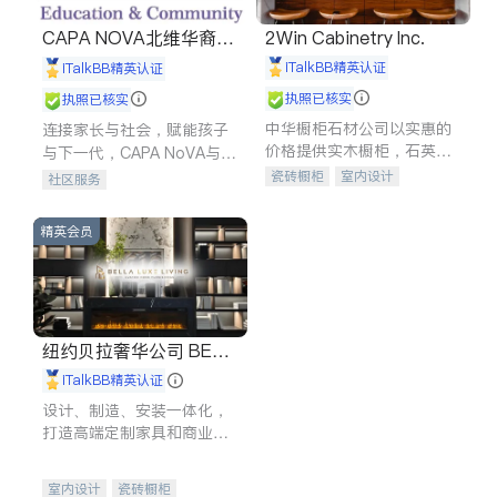
CAPA NOVA北维华裔家
2Win Cabinetry Inc.
长会
iTalkBB精英认证
iTalkBB精英认证
执照已核实
执照已核实
中华橱柜石材公司以实惠的
连接家长与社会，赋能孩子
价格提供实木橱柜，石英石
与下一代，CAPA NoVA与您
台面，多种优质不锈钢水
携手建设包容、公平、充满
瓷砖橱柜
室内设计
社区服务
槽、水龙头与抽油烟机。品
希望的社区。
建筑设计
卫浴洁具
质厨房，家的选择。
室内装修
精英会员
纽约贝拉奢华公司 BELL
A LUXE
iTalkBB精英认证
设计、制造、安装一体化，
打造高端定制家具和商业空
间
室内设计
瓷砖橱柜