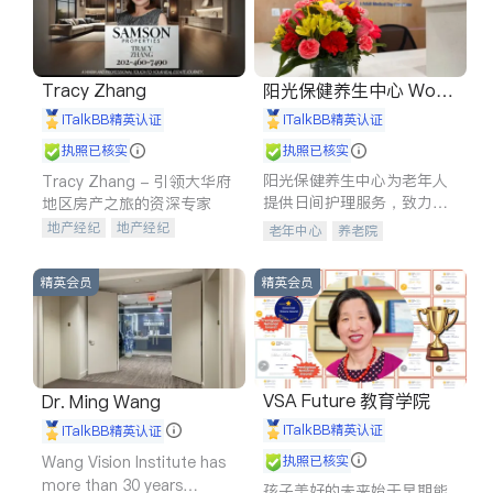
Tracy Zhang
阳光保健养生中心 World
shine
iTalkBB精英认证
iTalkBB精英认证
执照已核实
执照已核实
阳光保健养生中心为老年人
Tracy Zhang - 引领大华府
提供日间护理服务，致力于
地区房产之旅的资深专家
通过持续的护理创新来有效
地产经纪
地产经纪
老年中心
养老院
提升老年人的生活质量。
地产投资
商业地产
商铺租售
开发商建商
精英会员
精英会员
VSA Future 教育学院
Dr. Ming Wang
iTalkBB精英认证
iTalkBB精英认证
Wang Vision Institute has
执照已核实
more than 30 years
孩子美好的未来始于早期能