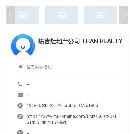
陈吉灶地产公司 TRAN REALTY
暂无商家福利
-
-
1818 S. 8th St., Alhambra, CA 91803
https://www.italkbbelite.com/ubiz/66029571
31d531db74f6739d
-