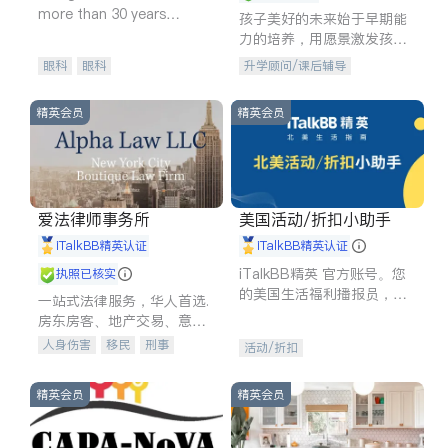
more than 30 years
孩子美好的未来始于早期能
experience in
力的培养，用愿景激发孩子
的学习潜力和动力。理念：
眼科
眼科
升学顾问/课后辅导
拥有成长型心态是成功的基
石。
精英会员
精英会员
爱法律师事务所
美国活动/折扣小助手
iTalkBB精英认证
iTalkBB精英认证
iTalkBB精英 官方账号。您
执照已核实
的美国生活福利播报员，精
一站式法律服务，华人首选.
选独家折扣、本地活动与专
房东房客、地产交易、意外
业讲座，第一时间享受您的
伤害、车祸重伤、商业诉
人身伤害
移民
刑事
活动/折扣
专属福利。
讼、商标注册、移民信托、
车祸理赔
民事
房地产
建筑合同、刑事案件全包办
信托/遗嘱
商业
商标注册
精英会员
精英会员
索赔
律师-其它
保释