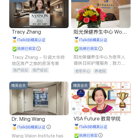
Tracy Zhang
阳光保健养生中心 World
shine
iTalkBB精英认证
iTalkBB精英认证
执照已核实
执照已核实
阳光保健养生中心为老年人
Tracy Zhang - 引领大华府
提供日间护理服务，致力于
地区房产之旅的资深专家
通过持续的护理创新来有效
地产经纪
地产经纪
老年中心
养老院
提升老年人的生活质量。
地产投资
商业地产
商铺租售
开发商建商
精英会员
精英会员
VSA Future 教育学院
Dr. Ming Wang
iTalkBB精英认证
iTalkBB精英认证
Wang Vision Institute has
执照已核实