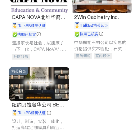
CAPA NOVA北维华裔家
2Win Cabinetry Inc.
长会
iTalkBB精英认证
iTalkBB精英认证
执照已核实
执照已核实
中华橱柜石材公司以实惠的
连接家长与社会，赋能孩子
价格提供实木橱柜，石英石
与下一代，CAPA NoVA与您
台面，多种优质不锈钢水
携手建设包容、公平、充满
瓷砖橱柜
室内设计
社区服务
槽、水龙头与抽油烟机。品
希望的社区。
建筑设计
卫浴洁具
质厨房，家的选择。
室内装修
精英会员
纽约贝拉奢华公司 BELL
A LUXE
iTalkBB精英认证
设计、制造、安装一体化，
打造高端定制家具和商业空
间