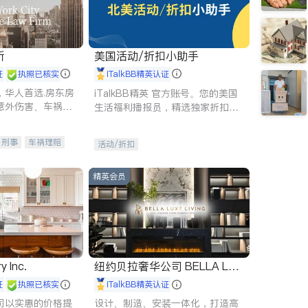
所
美国活动/折扣小助手
证
执照已核实
iTalkBB精英认证
，华人首选.房东房
iTalkBB精英 官方账号。您的美国
意外伤害、车祸重
生活福利播报员，精选独家折扣、
商标注册、移民信
本地活动与专业讲座，第一时间享
刑事案件全包办
受您的专属福利。
刑事
车祸理赔
活动/折扣
信托/遗嘱
商业
律师-其它
保释
精英会员
y Inc.
纽约贝拉奢华公司 BELLA LUX
E
证
执照已核实
iTalkBB精英认证
司以实惠的价格提
设计、制造、安装一体化，打造高