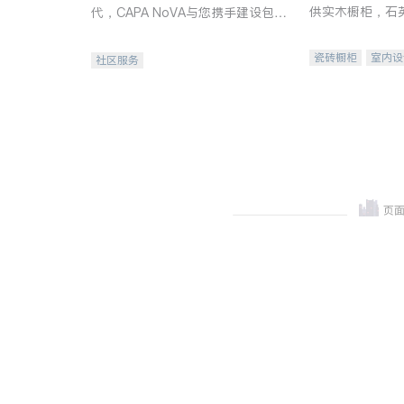
供实木橱柜，石
代，CAPA NoVA与您携手建设包
质不锈钢水槽、
容、公平、充满希望的社区。
机。品质厨房，
瓷砖橱柜
室内设
社区服务
卫浴洁具
室内