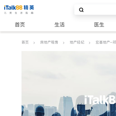
首页
生活
医生
养老
非盈利组织
首页
房地产租售
地产经纪
宏基地产─邓昌苹