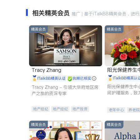
相关精英会员
推广 | 基于iTalkBB精英会员，进
精英会员
精英会员
阳光保健养生中心 
Tracy Zhang
iTalkBB精英认
iTalkBB精英认证
执照已核实
阳光保健养生中
Tracy Zhang - 引领大华府地区房
间护理服务，致
产之旅的资深专家
理创新来有效提
量。
地产经纪
地产经纪
地产投资
老年中心
养老院
商业地产
商铺租售
开发商建商
精英会员
精英会员