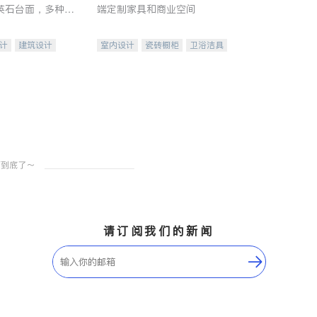
英石台面，多种优
端定制家具和商业空间
水龙头与抽油烟
家的选择。
计
建筑设计
室内设计
瓷砖橱柜
卫浴洁具
装修
地板建材
售前软装staging
室内装修
请订阅我们的新闻