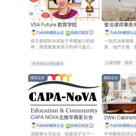
VSA Future 教育学院
爱法律师事务
iTalkBB精英认证
执照已核实
iTalkBB精英认
孩子美好的未来始于早期能力的培
一站式法律服务
养，用愿景激发孩子的学习潜力和
客、地产交易、
动力。理念：拥有成长型心态是成
伤、商业诉讼、
功的基石。
托、建筑合同、
人身伤害
移民
升学顾问/课后辅导
民事
房地产
商标注册
索赔
精英会员
精英会员
CAPA NOVA北维华裔家长会
2Win Cabinetr
iTalkBB精英认证
执照已核实
iTalkBB精英认
连接家长与社会，赋能孩子与下一
中华橱柜石材公