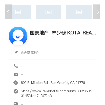
国泰地产─林少斐 KOTAI REAL
TY, INC. - SOPHIE LIN
暂无商家福利
-
-
802 E. Mission Rd., San Gabriel, CA 91776
https://www.italkbbelite.com/ubiz/6602953b
31d531db74f672b8
-