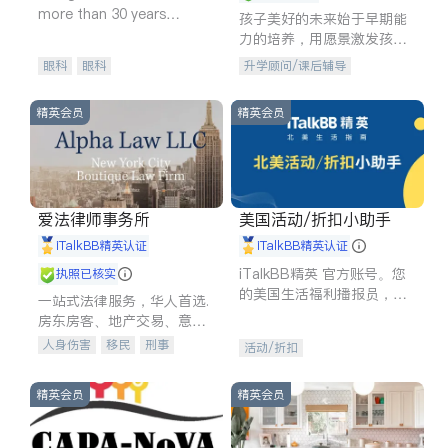
more than 30 years
孩子美好的未来始于早期能
experience in
力的培养，用愿景激发孩子
的学习潜力和动力。理念：
眼科
眼科
升学顾问/课后辅导
拥有成长型心态是成功的基
石。
精英会员
精英会员
爱法律师事务所
美国活动/折扣小助手
iTalkBB精英认证
iTalkBB精英认证
iTalkBB精英 官方账号。您
执照已核实
的美国生活福利播报员，精
一站式法律服务，华人首选.
选独家折扣、本地活动与专
房东房客、地产交易、意外
业讲座，第一时间享受您的
伤害、车祸重伤、商业诉
人身伤害
移民
刑事
活动/折扣
专属福利。
讼、商标注册、移民信托、
车祸理赔
民事
房地产
建筑合同、刑事案件全包办
信托/遗嘱
商业
商标注册
精英会员
精英会员
索赔
律师-其它
保释