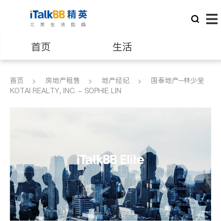
首页
生活
医生
律师
首页
房地产租售
地产经纪
国泰地产─林少斐
KOTAI REALTY, INC. - SOPHIE LIN
保险理财
房地产租售
建筑装修
教育
养老
非盈利组织