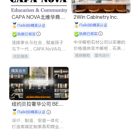
CAPA NOVA北维华裔家
2Win Cabinetry Inc.
长会
iTalkBB精英认证
iTalkBB精英认证
执照已核实
执照已核实
中华橱柜石材公司以实惠的
连接家长与社会，赋能孩子
价格提供实木橱柜，石英石
与下一代，CAPA NoVA与您
台面，多种优质不锈钢水
携手建设包容、公平、充满
瓷砖橱柜
室内设计
社区服务
槽、水龙头与抽油烟机。品
希望的社区。
建筑设计
卫浴洁具
质厨房，家的选择。
室内装修
精英会员
纽约贝拉奢华公司 BELL
A LUXE
iTalkBB精英认证
设计、制造、安装一体化，
打造高端定制家具和商业空
间