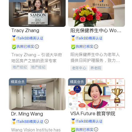
Tracy Zhang
阳光保健养生中心 World
shine
iTalkBB精英认证
iTalkBB精英认证
执照已核实
执照已核实
阳光保健养生中心为老年人
Tracy Zhang - 引领大华府
提供日间护理服务，致力于
地区房产之旅的资深专家
通过持续的护理创新来有效
地产经纪
地产经纪
老年中心
养老院
提升老年人的生活质量。
地产投资
商业地产
商铺租售
开发商建商
精英会员
精英会员
VSA Future 教育学院
Dr. Ming Wang
iTalkBB精英认证
iTalkBB精英认证
Wang Vision Institute has
执照已核实