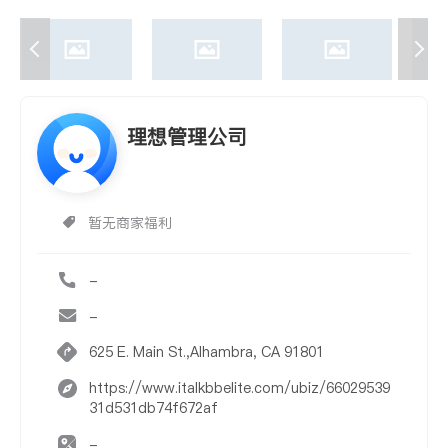
理想管理公司
暂无商家福利
-
-
625 E. Main St.,Alhambra, CA 91801
https://www.italkbbelite.com/ubiz/66029539
31d531db74f672af
-