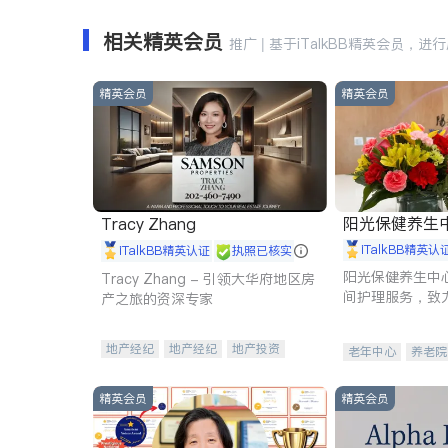
相关精英会员
推广 | 基于iTalkBB精英会员，进
精英会员
精英会员
阳光保健养生中心 
Tracy Zhang
iTalkBB精英认
iTalkBB精英认证
执照已核实
阳光保健养生中
Tracy Zhang - 引领大华府地区房
间护理服务，致
产之旅的资深专家
理创新来有效提
量。
地产经纪
地产经纪
地产投资
老年中心
养老院
商业地产
商铺租售
开发商建商
精英会员
精英会员