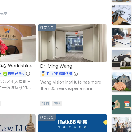
行展示
精英会员
Worldshine
Dr. Ming Wang
证
执照已核实
iTalkBB精英认证
心为老年人提供日
Wang Vision Institute has more
力于通过持续的护
than 30 years experience in
升老年人的生活质
眼科
眼科
精英会员