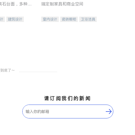
英石台面，多种优
端定制家具和商业空间
水龙头与抽油烟
家的选择。
计
建筑设计
室内设计
瓷砖橱柜
卫浴洁具
装修
地板建材
售前软装staging
室内装修
请订阅我们的新闻