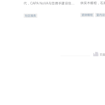
供实木橱柜，石
代，CAPA NoVA与您携手建设包
质不锈钢水槽、
容、公平、充满希望的社区。
机。品质厨房，
瓷砖橱柜
室内设
社区服务
卫浴洁具
室内