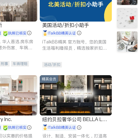
所
美国活动/折扣小助手
证
执照已核实
iTalkBB精英认证
，华人首选.房东房
iTalkBB精英 官方账号。您的美国
意外伤害、车祸重
生活福利播报员，精选独家折扣、
商标注册、移民信
本地活动与专业讲座，第一时间享
刑事案件全包办
受您的专属福利。
刑事
车祸理赔
活动/折扣
信托/遗嘱
商业
律师-其它
保释
精英会员
y Inc.
纽约贝拉奢华公司 BELLA LUX
E
证
执照已核实
iTalkBB精英认证
司以实惠的价格提
设计、制造、安装一体化，打造高