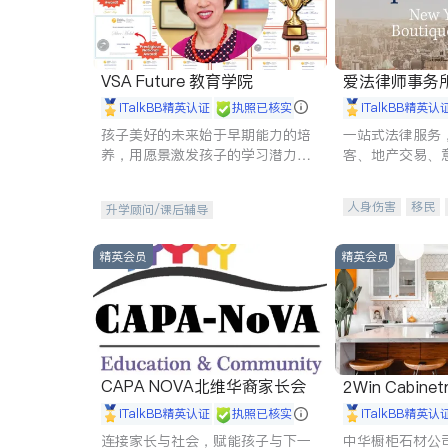
VSA Future 教育学院
爱法律师事务
iTalkBB精英认证
执照已核实
iTalkBB精英认
孩子美好的未来始于早期能力的培
一站式法律服务
养，用愿景激发孩子的学习潜力和
客、地产交易、
动力。理念：拥有成长型心态是成
伤、商业诉讼、
功的基石。
托、建筑合同、
人身伤害
移民
升学顾问/课后辅导
民事
房地产
商标注册
索赔
精英会员
精英会员
CAPA NOVA北维华裔家长会
2Win Cabinetr
iTalkBB精英认证
执照已核实
iTalkBB精英认
连接家长与社会，赋能孩子与下一
中华橱柜石材公