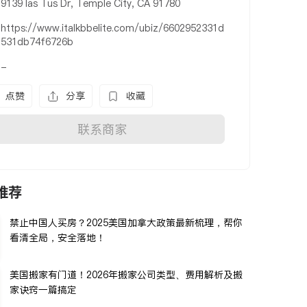
9139 las Tus Dr, Temple City, CA 91780
https://www.italkbbelite.com/ubiz/6602952331d
531db74f6726b
-
点赞
分享
收藏
联系商家
推荐
禁止中国人买房？2025美国加拿大政策最新梳理，帮你
看清全局，安全落地！
美国搬家有门道！2026年搬家公司类型、费用解析及搬
家诀窍一篇搞定