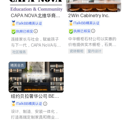
CAPA NOVA北维华裔家
2Win Cabinetry Inc.
长会
iTalkBB精英认证
iTalkBB精英认证
执照已核实
执照已核实
中华橱柜石材公司以实惠的
连接家长与社会，赋能孩子
价格提供实木橱柜，石英石
与下一代，CAPA NoVA与您
台面，多种优质不锈钢水
携手建设包容、公平、充满
瓷砖橱柜
室内设计
社区服务
槽、水龙头与抽油烟机。品
希望的社区。
建筑设计
卫浴洁具
质厨房，家的选择。
室内装修
精英会员
纽约贝拉奢华公司 BELL
A LUXE
iTalkBB精英认证
设计、制造、安装一体化，
打造高端定制家具和商业空
间