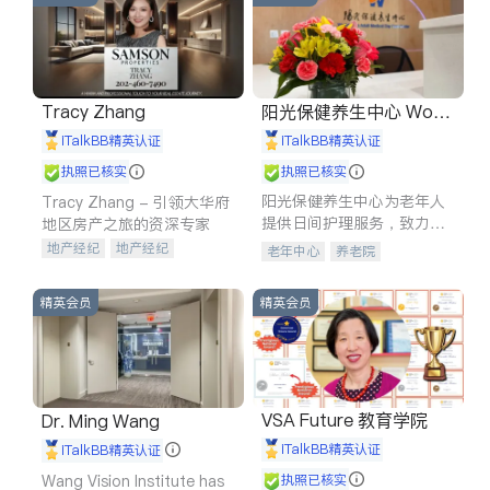
Tracy Zhang
阳光保健养生中心 World
shine
iTalkBB精英认证
iTalkBB精英认证
执照已核实
执照已核实
阳光保健养生中心为老年人
Tracy Zhang - 引领大华府
提供日间护理服务，致力于
地区房产之旅的资深专家
通过持续的护理创新来有效
地产经纪
地产经纪
老年中心
养老院
提升老年人的生活质量。
地产投资
商业地产
商铺租售
开发商建商
精英会员
精英会员
VSA Future 教育学院
Dr. Ming Wang
iTalkBB精英认证
iTalkBB精英认证
Wang Vision Institute has
执照已核实