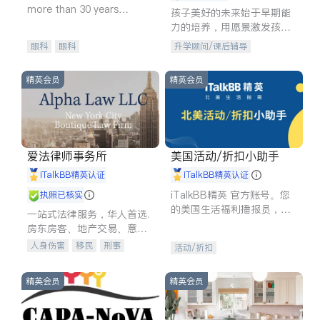
more than 30 years
孩子美好的未来始于早期能
experience in
力的培养，用愿景激发孩子
的学习潜力和动力。理念：
眼科
眼科
升学顾问/课后辅导
拥有成长型心态是成功的基
石。
精英会员
精英会员
爱法律师事务所
美国活动/折扣小助手
iTalkBB精英认证
iTalkBB精英认证
iTalkBB精英 官方账号。您
执照已核实
的美国生活福利播报员，精
一站式法律服务，华人首选.
选独家折扣、本地活动与专
房东房客、地产交易、意外
业讲座，第一时间享受您的
伤害、车祸重伤、商业诉
人身伤害
移民
刑事
活动/折扣
专属福利。
讼、商标注册、移民信托、
车祸理赔
民事
房地产
建筑合同、刑事案件全包办
信托/遗嘱
商业
商标注册
精英会员
精英会员
索赔
律师-其它
保释