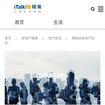
首页
生活
医生
律师
首页
房地产租售
地产经纪
程晓波房地产经
纪
保险理财
房地产租售
建筑装修
教育
养老
非盈利组织