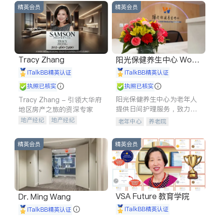
精英会员
精英会员
Tracy Zhang
阳光保健养生中心 World
shine
iTalkBB精英认证
iTalkBB精英认证
执照已核实
执照已核实
阳光保健养生中心为老年人
Tracy Zhang - 引领大华府
提供日间护理服务，致力于
地区房产之旅的资深专家
通过持续的护理创新来有效
地产经纪
地产经纪
老年中心
养老院
提升老年人的生活质量。
地产投资
商业地产
商铺租售
开发商建商
精英会员
精英会员
VSA Future 教育学院
Dr. Ming Wang
iTalkBB精英认证
iTalkBB精英认证