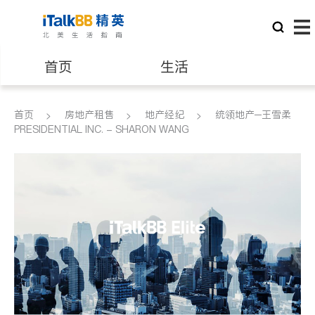
首页
生活
医生
律师
首页
房地产租售
地产经纪
统领地产─王雪柔
PRESIDENTIAL INC. - SHARON WANG
保险理财
房地产租售
建筑装修
教育
养老
非盈利组织