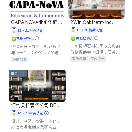
CAPA NOVA北维华裔家
2Win Cabinetry Inc.
长会
iTalkBB精英认证
iTalkBB精英认证
执照已核实
执照已核实
中华橱柜石材公司以实惠的
连接家长与社会，赋能孩子
价格提供实木橱柜，石英石
与下一代，CAPA NoVA与您
台面，多种优质不锈钢水
携手建设包容、公平、充满
瓷砖橱柜
室内设计
社区服务
槽、水龙头与抽油烟机。品
希望的社区。
建筑设计
卫浴洁具
质厨房，家的选择。
室内装修
精英会员
纽约贝拉奢华公司 BELL
A LUXE
iTalkBB精英认证
设计、制造、安装一体化，
打造高端定制家具和商业空