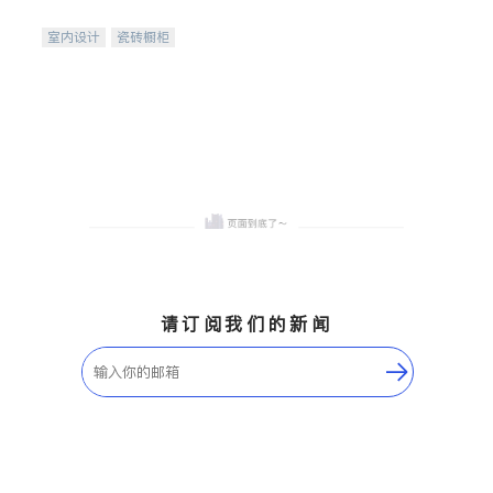
间
室内设计
瓷砖橱柜
卫浴洁具
地板建材
售前软装staging
室内装修
请订阅我们的新闻