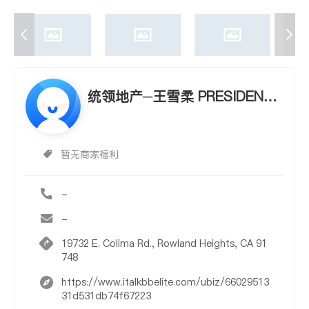
统领地产─王雪柔 PRESIDENTI
AL INC. - SHARON WANG
暂无商家福利
-
-
19732 E. Colima Rd., Rowland Heights, CA 91
748
https://www.italkbbelite.com/ubiz/66029513
31d531db74f67223