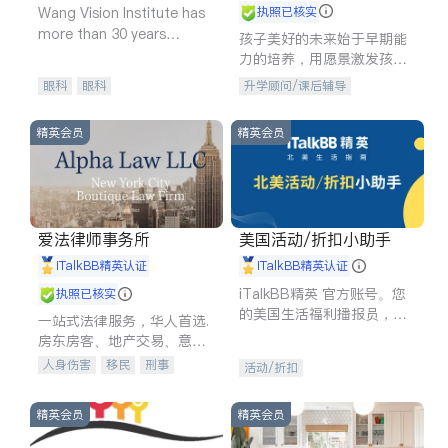
Wang Vision Institute has
执照已核实
more than 30 years
孩子美好的未来始于早期能
experience in
力的培养，用愿景激发孩子
的学习潜力和动力。理念：
眼科
眼科
升学顾问/课后辅导
拥有成长型心态是成功的基
石。
精英会员
精英会员
爱法律师事务所
美国活动/折扣小助手
iTalkBB精英认证
iTalkBB精英认证
iTalkBB精英 官方账号。您
执照已核实
的美国生活福利播报员，精
一站式法律服务，华人首选.
选独家折扣、本地活动与专
房东房客、地产交易、意外
业讲座，第一时间享受您的
伤害、车祸重伤、商业诉
人身伤害
移民
刑事
活动/折扣
专属福利。
讼、商标注册、移民信托、
车祸理赔
民事
房地产
建筑合同、刑事案件全包办
信托/遗嘱
商业
商标注册
精英会员
精英会员
索赔
律师-其它
保释