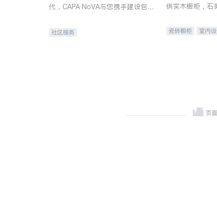
供实木橱柜，石
代，CAPA NoVA与您携手建设包
质不锈钢水槽、
容、公平、充满希望的社区。
机。品质厨房，
瓷砖橱柜
室内设
社区服务
卫浴洁具
室内