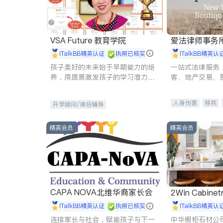
VSA Future 教育学院
爱法律师事务
iTalkBB精英认证
执照已核实
iTalkBB精英认
孩子美好的未来始于早期能力的培
一站式法律服务
养，用愿景激发孩子的学习潜力和
客、地产交易、
动力。理念：拥有成长型心态是成
伤、商业诉讼、
功的基石。
托、建筑合同、
人身伤害
移民
升学顾问/课后辅导
民事
房地产
商标注册
索赔
精英会员
精英会员
CAPA NOVA北维华裔家长会
2Win Cabinetr
iTalkBB精英认证
执照已核实
iTalkBB精英认
连接家长与社会，赋能孩子与下一
中华橱柜石材公