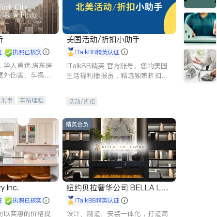
所
美国活动/折扣小助手
证
执照已核实
iTalkBB精英认证
，华人首选.房东房
iTalkBB精英 官方账号。您的美国
意外伤害、车祸重
生活福利播报员，精选独家折扣、
商标注册、移民信
本地活动与专业讲座，第一时间享
刑事案件全包办
受您的专属福利。
刑事
车祸理赔
活动/折扣
信托/遗嘱
商业
律师-其它
保释
精英会员
y Inc.
纽约贝拉奢华公司 BELLA LUX
E
证
执照已核实
iTalkBB精英认证
司以实惠的价格提
设计、制造、安装一体化，打造高