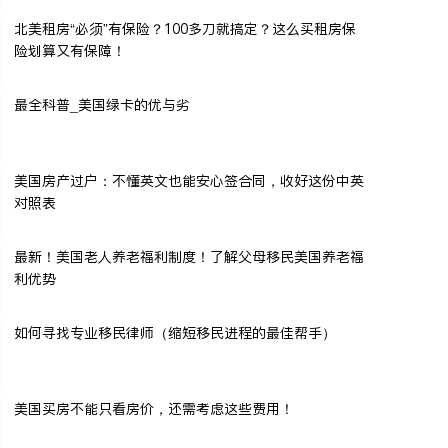
北美租房“必须”有保险？100多刀就搞定？这么买租房保
险划算又有保障！
最全科普_美国绿卡的优与劣
美国房产过户：不懂英文也能安心签合同，收好这份中英
对照表
最新！美国老人养老福利制度！了解父母移民美国养老福
利优势
如何寻找专业移民律师（缩短移民进程的最佳帮手）
美国买房不能只看房价，还需考虑这些费用！