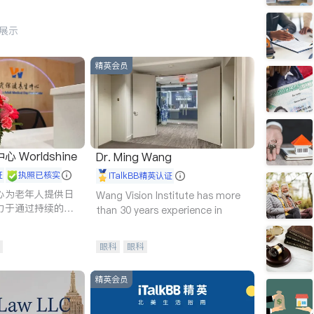
行展示
精英会员
Worldshine
Dr. Ming Wang
证
执照已核实
iTalkBB精英认证
心为老年人提供日
Wang Vision Institute has more
力于通过持续的护
than 30 years experience in
升老年人的生活质
眼科
眼科
精英会员