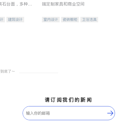
英石台面，多种优
端定制家具和商业空间
水龙头与抽油烟
家的选择。
计
建筑设计
室内设计
瓷砖橱柜
卫浴洁具
装修
地板建材
售前软装staging
室内装修
请订阅我们的新闻