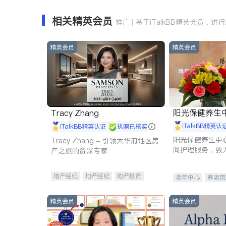
相关精英会员
推广 | 基于iTalkBB精英会员，进
精英会员
精英会员
阳光保健养生中心 
Tracy Zhang
iTalkBB精英认
iTalkBB精英认证
执照已核实
阳光保健养生中
Tracy Zhang - 引领大华府地区房
间护理服务，致
产之旅的资深专家
理创新来有效提
量。
地产经纪
地产经纪
地产投资
老年中心
养老院
商业地产
商铺租售
开发商建商
精英会员
精英会员