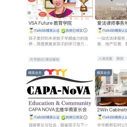
VSA Future 教育学院
爱法律师事务
iTalkBB精英认证
执照已核实
iTalkBB精英认
孩子美好的未来始于早期能力的培
一站式法律服务
养，用愿景激发孩子的学习潜力和
客、地产交易、
动力。理念：拥有成长型心态是成
伤、商业诉讼、
功的基石。
托、建筑合同、
人身伤害
移民
升学顾问/课后辅导
民事
房地产
商标注册
索赔
精英会员
精英会员
CAPA NOVA北维华裔家长会
2Win Cabinetr
iTalkBB精英认证
执照已核实
iTalkBB精英认
连接家长与社会，赋能孩子与下一
中华橱柜石材公