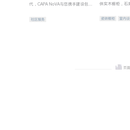
供实木橱柜，石
代，CAPA NoVA与您携手建设包
质不锈钢水槽、
容、公平、充满希望的社区。
机。品质厨房，
瓷砖橱柜
室内设
社区服务
卫浴洁具
室内