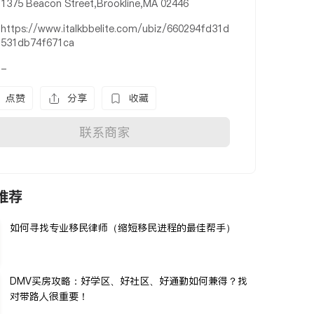
1375 Beacon Street,Brookline,MA 02446
https://www.italkbbelite.com/ubiz/660294fd31d
531db74f671ca
-
点赞
分享
收藏
联系商家
推荐
如何寻找专业移民律师（缩短移民进程的最佳帮手）
DMV买房攻略：好学区、好社区、好通勤如何兼得？找
对带路人很重要！