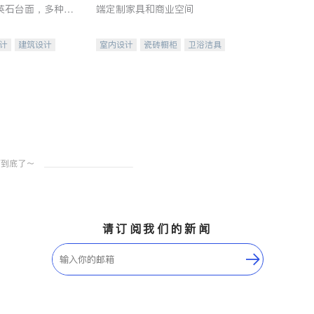
英石台面，多种优
端定制家具和商业空间
水龙头与抽油烟
家的选择。
计
建筑设计
室内设计
瓷砖橱柜
卫浴洁具
装修
地板建材
售前软装staging
室内装修
请订阅我们的新闻