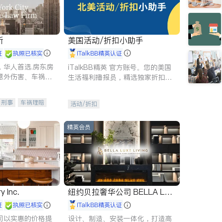
所
美国活动/折扣小助手
证
执照已核实
iTalkBB精英认证
，华人首选.房东房
iTalkBB精英 官方账号。您的美国
意外伤害、车祸重
生活福利播报员，精选独家折扣、
商标注册、移民信
本地活动与专业讲座，第一时间享
刑事案件全包办
受您的专属福利。
刑事
车祸理赔
活动/折扣
信托/遗嘱
商业
律师-其它
保释
精英会员
y Inc.
纽约贝拉奢华公司 BELLA LUX
E
证
执照已核实
iTalkBB精英认证
司以实惠的价格提
设计、制造、安装一体化，打造高