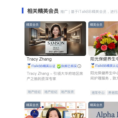
相关精英会员
推广 | 基于iTalkBB精英会员，进
精英会员
精英会员
阳光保健养生中心 
Tracy Zhang
iTalkBB精英认
iTalkBB精英认证
执照已核实
阳光保健养生中
Tracy Zhang - 引领大华府地区房
间护理服务，致
产之旅的资深专家
理创新来有效提
量。
地产经纪
地产经纪
地产投资
老年中心
养老院
商业地产
商铺租售
开发商建商
精英会员
精英会员