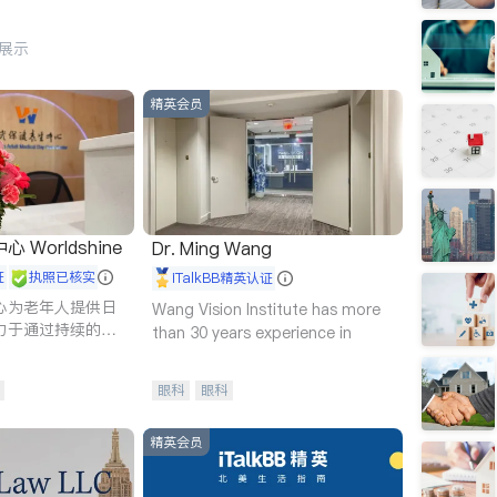
行展示
精英会员
Worldshine
Dr. Ming Wang
证
执照已核实
iTalkBB精英认证
心为老年人提供日
Wang Vision Institute has more
力于通过持续的护
than 30 years experience in
升老年人的生活质
眼科
眼科
精英会员