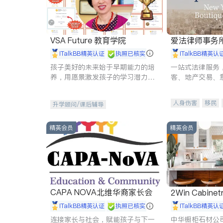
VSA Future 教育学院
爱法律师事务
iTalkBB精英认证
执照已核实
iTalkBB精英认
孩子美好的未来始于早期能力的培
一站式法律服务
养，用愿景激发孩子的学习潜力和
客、地产交易、
动力。理念：拥有成长型心态是成
伤、商业诉讼、
功的基石。
托、建筑合同、
人身伤害
移民
升学顾问/课后辅导
民事
房地产
商标注册
索赔
精英会员
精英会员
CAPA NOVA北维华裔家长会
2Win Cabinetr
iTalkBB精英认证
执照已核实
iTalkBB精英认
连接家长与社会，赋能孩子与下一
中华橱柜石材公