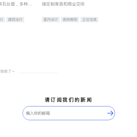
英石台面，多种优
端定制家具和商业空间
水龙头与抽油烟
家的选择。
计
建筑设计
室内设计
瓷砖橱柜
卫浴洁具
装修
地板建材
售前软装staging
室内装修
请订阅我们的新闻