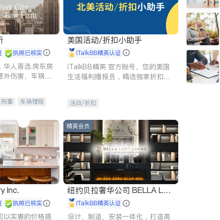
所
美国活动/折扣小助手
证
执照已核实
iTalkBB精英认证
，华人首选.房东房
iTalkBB精英 官方账号。您的美国
意外伤害、车祸重
生活福利播报员，精选独家折扣、
商标注册、移民信
本地活动与专业讲座，第一时间享
刑事案件全包办
受您的专属福利。
刑事
车祸理赔
活动/折扣
信托/遗嘱
商业
律师-其它
保释
精英会员
y Inc.
纽约贝拉奢华公司 BELLA LUX
E
证
执照已核实
iTalkBB精英认证
司以实惠的价格提
设计、制造、安装一体化，打造高