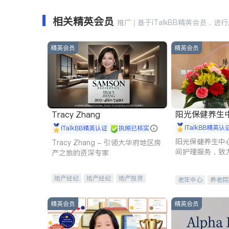
相关精英会员
推广 | 基于iTalkBB精英会员，进
精英会员
精英会员
阳光保健养生中心 
Tracy Zhang
iTalkBB精英认
iTalkBB精英认证
执照已核实
阳光保健养生中
Tracy Zhang - 引领大华府地区房
间护理服务，致
产之旅的资深专家
理创新来有效提
量。
地产经纪
地产经纪
地产投资
老年中心
养老院
商业地产
商铺租售
开发商建商
精英会员
精英会员