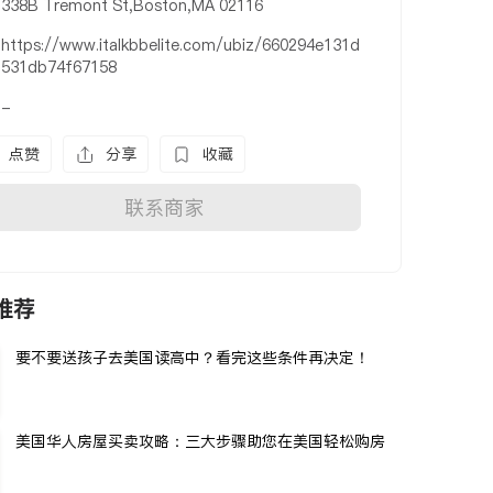
338B Tremont St,Boston,MA 02116
https://www.italkbbelite.com/ubiz/660294e131d
531db74f67158
-
点赞
分享
收藏
联系商家
推荐
要不要送孩子去美国读高中？看完这些条件再决定！
美国华人房屋买卖攻略：三大步骤助您在美国轻松购房