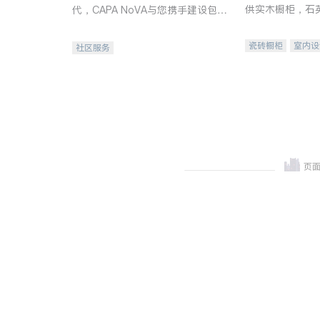
供实木橱柜，石
代，CAPA NoVA与您携手建设包
质不锈钢水槽、
容、公平、充满希望的社区。
机。品质厨房，
瓷砖橱柜
室内设
社区服务
卫浴洁具
室内