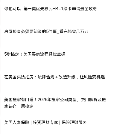
你也可以_第一类优先移民EB-1绿卡申请最全攻略
房屋检查必须要知道的5件事_看完怒省几万刀
5步搞定！美国买房流程轻松掌握
在美国买法拍房：法律合规＋改造升级，让风险变机遇
美国搬家有门道！2026年搬家公司类型、费用解析及搬
家诀窍一篇搞定
美国人寿保险 | 投资理财专家 | 保险理财服务