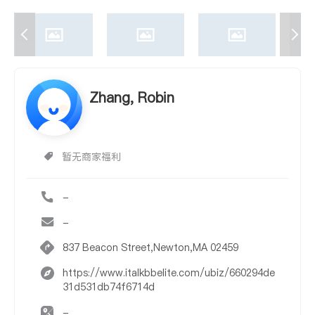
Zhang, Robin
暂无商家福利
-
-
837 Beacon Street,Newton,MA 02459
https://www.italkbbelite.com/ubiz/660294de
31d531db74f6714d
-