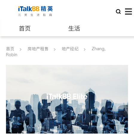
首页
生活
医生
律师
首页
房地产租售
地产经纪
Zhang,
Robin
保险理财
房地产租售
建筑装修
教育
养老
非盈利组织