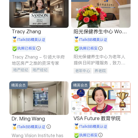
Tracy Zhang
阳光保健养生中心 World
shine
iTalkBB精英认证
iTalkBB精英认证
执照已核实
执照已核实
阳光保健养生中心为老年人
Tracy Zhang - 引领大华府
提供日间护理服务，致力于
地区房产之旅的资深专家
通过持续的护理创新来有效
地产经纪
地产经纪
老年中心
养老院
提升老年人的生活质量。
地产投资
商业地产
商铺租售
开发商建商
精英会员
精英会员
VSA Future 教育学院
Dr. Ming Wang
iTalkBB精英认证
iTalkBB精英认证
Wang Vision Institute has
执照已核实