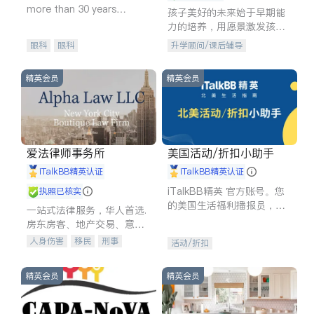
more than 30 years
孩子美好的未来始于早期能
experience in
力的培养，用愿景激发孩子
的学习潜力和动力。理念：
眼科
眼科
升学顾问/课后辅导
拥有成长型心态是成功的基
石。
精英会员
精英会员
爱法律师事务所
美国活动/折扣小助手
iTalkBB精英认证
iTalkBB精英认证
iTalkBB精英 官方账号。您
执照已核实
的美国生活福利播报员，精
一站式法律服务，华人首选.
选独家折扣、本地活动与专
房东房客、地产交易、意外
业讲座，第一时间享受您的
伤害、车祸重伤、商业诉
人身伤害
移民
刑事
活动/折扣
专属福利。
讼、商标注册、移民信托、
车祸理赔
民事
房地产
建筑合同、刑事案件全包办
信托/遗嘱
商业
商标注册
精英会员
精英会员
索赔
律师-其它
保释