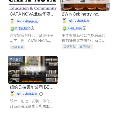
CAPA NOVA北维华裔家
2Win Cabinetry Inc.
长会
iTalkBB精英认证
iTalkBB精英认证
执照已核实
执照已核实
中华橱柜石材公司以实惠的
连接家长与社会，赋能孩子
价格提供实木橱柜，石英石
与下一代，CAPA NoVA与您
台面，多种优质不锈钢水
携手建设包容、公平、充满
瓷砖橱柜
室内设计
社区服务
槽、水龙头与抽油烟机。品
希望的社区。
建筑设计
卫浴洁具
质厨房，家的选择。
室内装修
精英会员
纽约贝拉奢华公司 BELL
A LUXE
iTalkBB精英认证
设计、制造、安装一体化，
打造高端定制家具和商业空
间