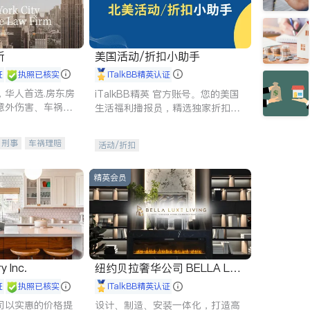
所
美国活动/折扣小助手
证
执照已核实
iTalkBB精英认证
，华人首选.房东房
iTalkBB精英 官方账号。您的美国
意外伤害、车祸重
生活福利播报员，精选独家折扣、
商标注册、移民信
本地活动与专业讲座，第一时间享
刑事案件全包办
受您的专属福利。
刑事
车祸理赔
活动/折扣
信托/遗嘱
商业
律师-其它
保释
精英会员
y Inc.
纽约贝拉奢华公司 BELLA LUX
E
证
执照已核实
iTalkBB精英认证
司以实惠的价格提
设计、制造、安装一体化，打造高