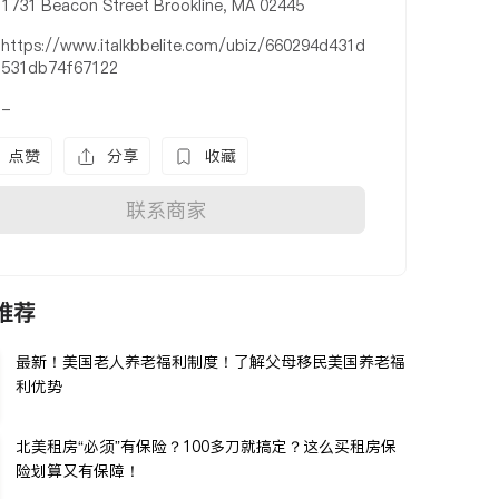
1731 Beacon Street Brookline, MA 02445
https://www.italkbbelite.com/ubiz/660294d431d
531db74f67122
-
点赞
分享
收藏
联系商家
推荐
最新！美国老人养老福利制度！了解父母移民美国养老福
利优势
北美租房“必须”有保险？100多刀就搞定？这么买租房保
险划算又有保障！