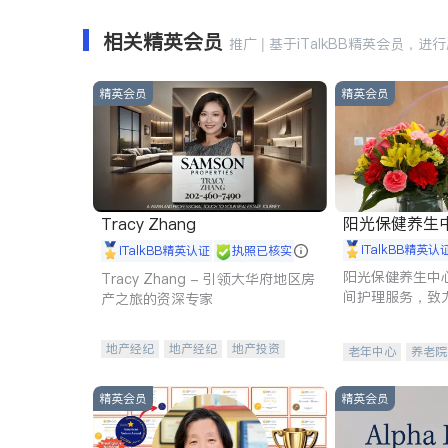
相关精英会员
推广 | 基于iTalkBB精英会员，进
精英会员
精英会员
阳光保健养生中心 
Tracy Zhang
iTalkBB精英认
iTalkBB精英认证
执照已核实
阳光保健养生中
Tracy Zhang - 引领大华府地区房
间护理服务，致
产之旅的资深专家
理创新来有效提
量。
地产经纪
地产经纪
地产投资
老年中心
养老院
商业地产
商铺租售
开发商建商
精英会员
精英会员