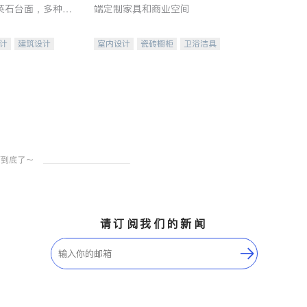
英石台面，多种优
端定制家具和商业空间
水龙头与抽油烟
家的选择。
计
建筑设计
室内设计
瓷砖橱柜
卫浴洁具
装修
地板建材
售前软装staging
室内装修
请订阅我们的新闻