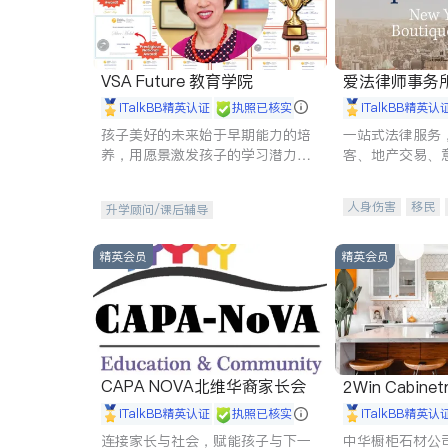
VSA Future 教育学院
爱法律师事务
iTalkBB精英认证
执照已核实
iTalkBB精英认
孩子美好的未来始于早期能力的培
一站式法律服务
养，用愿景激发孩子的学习潜力和
客、地产交易、
动力。理念：拥有成长型心态是成
伤、商业诉讼、
功的基石。
托、建筑合同、
人身伤害
移民
升学顾问/课后辅导
民事
房地产
商标注册
索赔
精英会员
精英会员
CAPA NOVA北维华裔家长会
2Win Cabinetr
iTalkBB精英认证
执照已核实
iTalkBB精英认
连接家长与社会，赋能孩子与下一
中华橱柜石材公