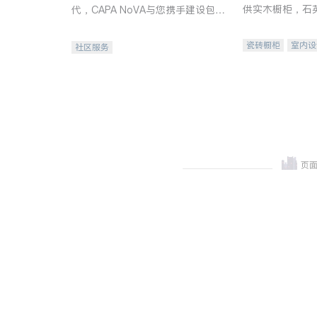
供实木橱柜，石
代，CAPA NoVA与您携手建设包
质不锈钢水槽、
容、公平、充满希望的社区。
机。品质厨房，
瓷砖橱柜
室内设
社区服务
卫浴洁具
室内