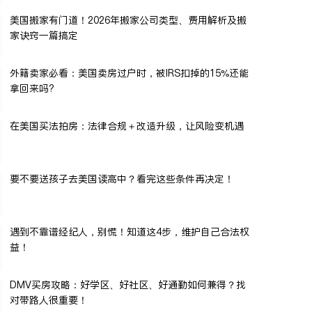
美国搬家有门道！2026年搬家公司类型、费用解析及搬
家诀窍一篇搞定
外籍卖家必看：美国卖房过户时，被IRS扣掉的15%还能
拿回来吗?
在美国买法拍房：法律合规＋改造升级，让风险变机遇
要不要送孩子去美国读高中？看完这些条件再决定！
遇到不靠谱经纪人，别慌！知道这4步，维护自己合法权
益！
DMV买房攻略：好学区、好社区、好通勤如何兼得？找
对带路人很重要！