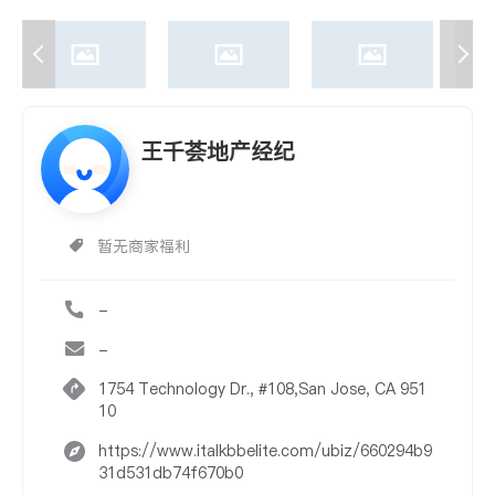
王千荟地产经纪
暂无商家福利
-
-
1754 Technology Dr., #108,San Jose, CA 951
10
https://www.italkbbelite.com/ubiz/660294b9
31d531db74f670b0