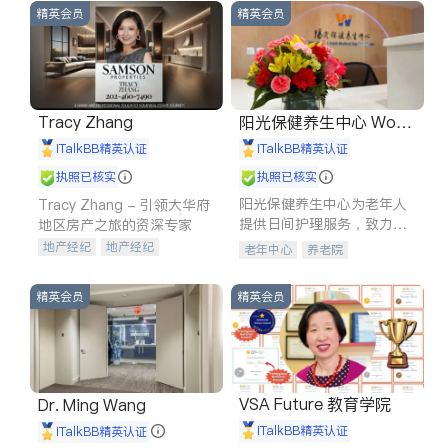
精英会员
精英会员
Tracy Zhang
阳光保健养生中心 World
shine
iTalkBB精英认证
iTalkBB精英认证
执照已核实
执照已核实
阳光保健养生中心为老年人
Tracy Zhang - 引领大华府
提供日间护理服务，致力于
地区房产之旅的资深专家
通过持续的护理创新来有效
地产经纪
地产经纪
老年中心
养老院
提升老年人的生活质量。
地产投资
商业地产
商铺租售
开发商建商
精英会员
精英会员
VSA Future 教育学院
Dr. Ming Wang
iTalkBB精英认证
iTalkBB精英认证