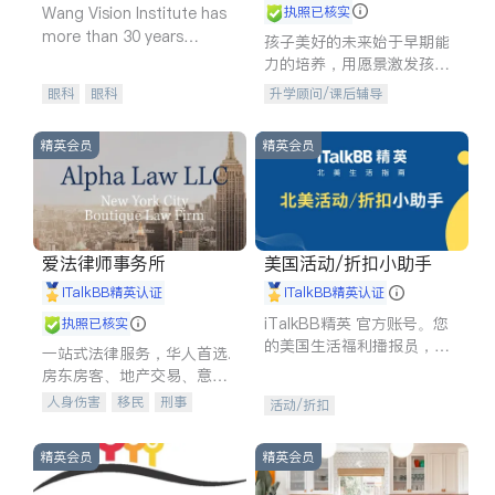
Wang Vision Institute has
执照已核实
more than 30 years
孩子美好的未来始于早期能
experience in
力的培养，用愿景激发孩子
的学习潜力和动力。理念：
眼科
眼科
升学顾问/课后辅导
拥有成长型心态是成功的基
石。
精英会员
精英会员
爱法律师事务所
美国活动/折扣小助手
iTalkBB精英认证
iTalkBB精英认证
iTalkBB精英 官方账号。您
执照已核实
的美国生活福利播报员，精
一站式法律服务，华人首选.
选独家折扣、本地活动与专
房东房客、地产交易、意外
业讲座，第一时间享受您的
伤害、车祸重伤、商业诉
人身伤害
移民
刑事
活动/折扣
专属福利。
讼、商标注册、移民信托、
车祸理赔
民事
房地产
建筑合同、刑事案件全包办
信托/遗嘱
商业
商标注册
精英会员
精英会员
索赔
律师-其它
保释