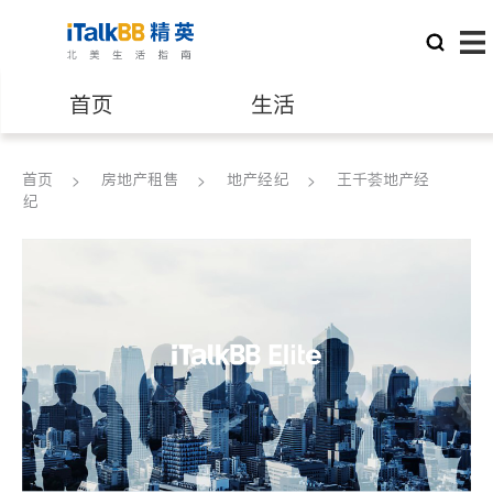
首页
生活
医生
律师
首页
房地产租售
地产经纪
王千荟地产经
纪
保险理财
房地产租售
建筑装修
教育
养老
非盈利组织