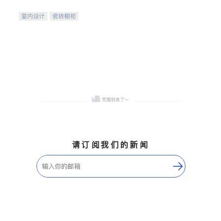
间
室内设计
瓷砖橱柜
卫浴洁具
地板建材
售前软装staging
室内装修
请订阅我们的新闻