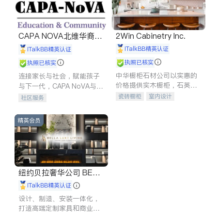
CAPA NOVA北维华裔家
2Win Cabinetry Inc.
长会
iTalkBB精英认证
iTalkBB精英认证
执照已核实
执照已核实
中华橱柜石材公司以实惠的
连接家长与社会，赋能孩子
价格提供实木橱柜，石英石
与下一代，CAPA NoVA与您
台面，多种优质不锈钢水
携手建设包容、公平、充满
瓷砖橱柜
室内设计
社区服务
槽、水龙头与抽油烟机。品
希望的社区。
建筑设计
卫浴洁具
质厨房，家的选择。
室内装修
精英会员
纽约贝拉奢华公司 BELL
A LUXE
iTalkBB精英认证
设计、制造、安装一体化，
打造高端定制家具和商业空