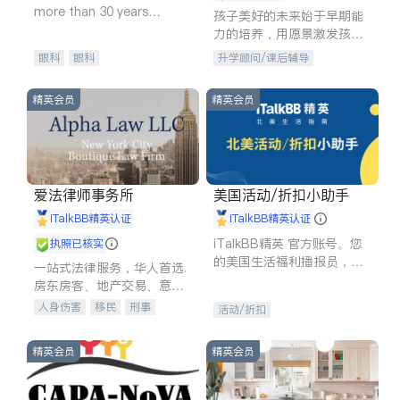
more than 30 years
孩子美好的未来始于早期能
experience in
力的培养，用愿景激发孩子
的学习潜力和动力。理念：
眼科
眼科
升学顾问/课后辅导
拥有成长型心态是成功的基
石。
精英会员
精英会员
爱法律师事务所
美国活动/折扣小助手
iTalkBB精英认证
iTalkBB精英认证
iTalkBB精英 官方账号。您
执照已核实
的美国生活福利播报员，精
一站式法律服务，华人首选.
选独家折扣、本地活动与专
房东房客、地产交易、意外
业讲座，第一时间享受您的
伤害、车祸重伤、商业诉
人身伤害
移民
刑事
活动/折扣
专属福利。
讼、商标注册、移民信托、
车祸理赔
民事
房地产
建筑合同、刑事案件全包办
信托/遗嘱
商业
商标注册
精英会员
精英会员
索赔
律师-其它
保释