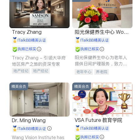
Tracy Zhang
阳光保健养生中心 World
shine
iTalkBB精英认证
iTalkBB精英认证
执照已核实
执照已核实
阳光保健养生中心为老年人
Tracy Zhang - 引领大华府
提供日间护理服务，致力于
地区房产之旅的资深专家
通过持续的护理创新来有效
地产经纪
地产经纪
老年中心
养老院
提升老年人的生活质量。
地产投资
商业地产
商铺租售
开发商建商
精英会员
精英会员
VSA Future 教育学院
Dr. Ming Wang
iTalkBB精英认证
iTalkBB精英认证
Wang Vision Institute has
执照已核实