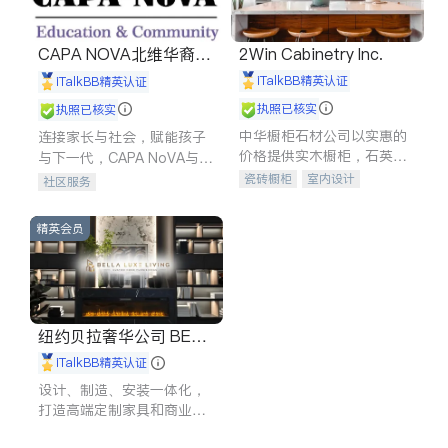
CAPA NOVA北维华裔家
2Win Cabinetry Inc.
长会
iTalkBB精英认证
iTalkBB精英认证
执照已核实
执照已核实
中华橱柜石材公司以实惠的
连接家长与社会，赋能孩子
价格提供实木橱柜，石英石
与下一代，CAPA NoVA与您
台面，多种优质不锈钢水
携手建设包容、公平、充满
瓷砖橱柜
室内设计
社区服务
槽、水龙头与抽油烟机。品
希望的社区。
建筑设计
卫浴洁具
质厨房，家的选择。
室内装修
精英会员
纽约贝拉奢华公司 BELL
A LUXE
iTalkBB精英认证
设计、制造、安装一体化，
打造高端定制家具和商业空
间