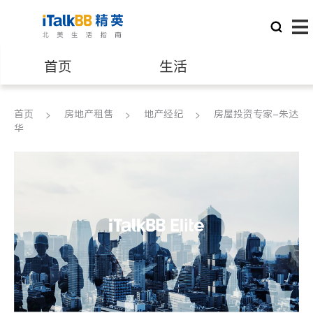
首页
生活
医生
律师
首页
房地产租售
地产经纪
房屋投资专家-朱达
华
保险理财
房地产租售
建筑装修
教育
养老
非盈利组织