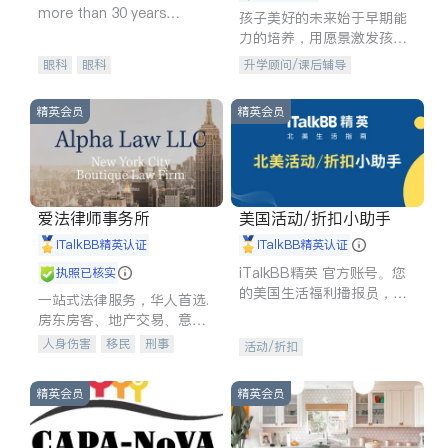
more than 30 years
孩子美好的未来始于早期能
experience in
力的培养，用愿景激发孩子
的学习潜力和动力。理念：
眼科
眼科
升学顾问/课后辅导
拥有成长型心态是成功的基
石。
精英会员
精英会员
爱法律师事务所
美国活动/折扣小助手
iTalkBB精英认证
iTalkBB精英认证
iTalkBB精英 官方账号。您
执照已核实
的美国生活福利播报员，精
一站式法律服务，华人首选.
选独家折扣、本地活动与专
房东房客、地产交易、意外
业讲座，第一时间享受您的
伤害、车祸重伤、商业诉
人身伤害
移民
刑事
活动/折扣
专属福利。
讼、商标注册、移民信托、
车祸理赔
民事
房地产
建筑合同、刑事案件全包办
信托/遗嘱
商业
商标注册
精英会员
精英会员
索赔
律师-其它
保释