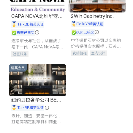
CAPA NOVA北维华裔家
2Win Cabinetry Inc.
长会
iTalkBB精英认证
iTalkBB精英认证
执照已核实
执照已核实
中华橱柜石材公司以实惠的
连接家长与社会，赋能孩子
价格提供实木橱柜，石英石
与下一代，CAPA NoVA与您
台面，多种优质不锈钢水
携手建设包容、公平、充满
瓷砖橱柜
室内设计
社区服务
槽、水龙头与抽油烟机。品
希望的社区。
建筑设计
卫浴洁具
质厨房，家的选择。
室内装修
精英会员
纽约贝拉奢华公司 BELL
A LUXE
iTalkBB精英认证
设计、制造、安装一体化，
打造高端定制家具和商业空
间