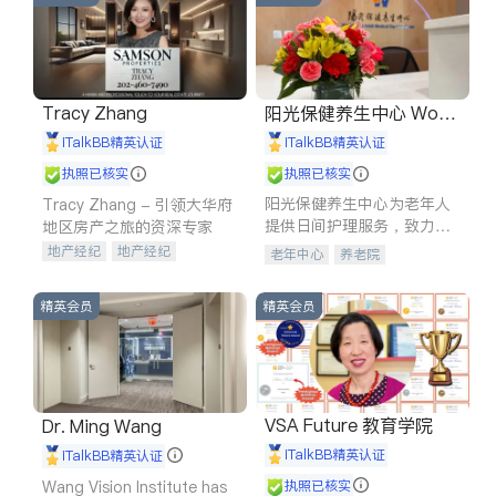
Tracy Zhang
阳光保健养生中心 World
shine
iTalkBB精英认证
iTalkBB精英认证
执照已核实
执照已核实
阳光保健养生中心为老年人
Tracy Zhang - 引领大华府
提供日间护理服务，致力于
地区房产之旅的资深专家
通过持续的护理创新来有效
地产经纪
地产经纪
老年中心
养老院
提升老年人的生活质量。
地产投资
商业地产
商铺租售
开发商建商
精英会员
精英会员
VSA Future 教育学院
Dr. Ming Wang
iTalkBB精英认证
iTalkBB精英认证
Wang Vision Institute has
执照已核实