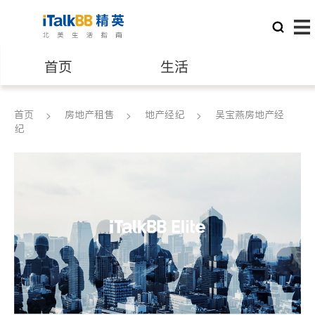
首页
生活
医生
律师
首页
房地产租售
地产经纪
吴宝燕房地产经
纪
保险理财
房地产租售
建筑装修
教育
养老
非盈利组织