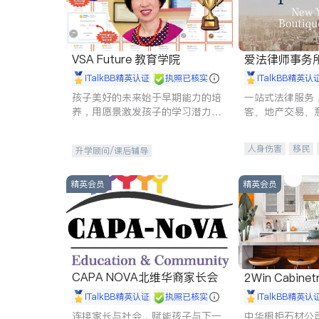
VSA Future 教育学院
爱法律师事务
iTalkBB精英认证
执照已核实
iTalkBB精英认
孩子美好的未来始于早期能力的培
一站式法律服务
养，用愿景激发孩子的学习潜力和
客、地产交易、
动力。理念：拥有成长型心态是成
伤、商业诉讼、
功的基石。
托、建筑合同、
人身伤害
移民
升学顾问/课后辅导
民事
房地产
商标注册
索赔
精英会员
精英会员
CAPA NOVA北维华裔家长会
2Win Cabinetr
iTalkBB精英认证
执照已核实
iTalkBB精英认
连接家长与社会，赋能孩子与下一
中华橱柜石材公