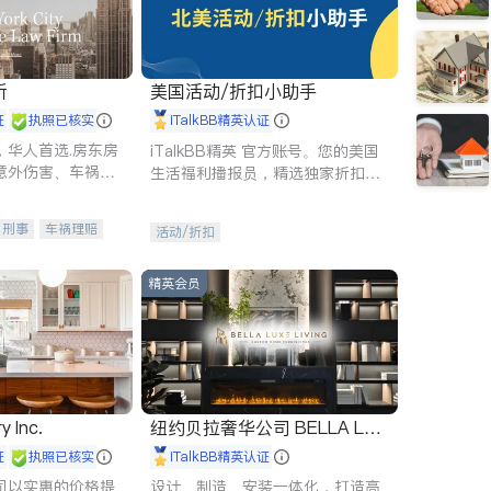
所
美国活动/折扣小助手
证
执照已核实
iTalkBB精英认证
，华人首选.房东房
iTalkBB精英 官方账号。您的美国
意外伤害、车祸重
生活福利播报员，精选独家折扣、
商标注册、移民信
本地活动与专业讲座，第一时间享
刑事案件全包办
受您的专属福利。
刑事
车祸理赔
活动/折扣
信托/遗嘱
商业
律师-其它
保释
精英会员
y Inc.
纽约贝拉奢华公司 BELLA LUX
E
证
执照已核实
iTalkBB精英认证
司以实惠的价格提
设计、制造、安装一体化，打造高