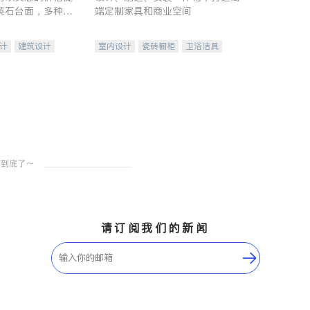
英石台面，多种优
端定制家具和商业空间
水龙头与抽油烟
家的选择。
计
建筑设计
室内设计
瓷砖橱柜
卫浴洁具
装修
地板建材
售前软装staging
室内装修
请订阅我们的新闻