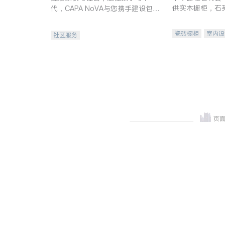
供实木橱柜，石
代，CAPA NoVA与您携手建设包
质不锈钢水槽、
容、公平、充满希望的社区。
机。品质厨房，
瓷砖橱柜
室内设
社区服务
卫浴洁具
室内