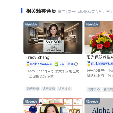
相关精英会员
推广 | 基于iTalkBB精英会员，进
精英会员
精英会员
阳光保健养生中心 
Tracy Zhang
iTalkBB精英认
iTalkBB精英认证
执照已核实
阳光保健养生中
Tracy Zhang - 引领大华府地区房
间护理服务，致
产之旅的资深专家
理创新来有效提
量。
地产经纪
地产经纪
地产投资
老年中心
养老院
商业地产
商铺租售
开发商建商
精英会员
精英会员