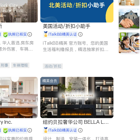
所
美国活动/折扣小助手
证
执照已核实
iTalkBB精英认证
，华人首选.房东房
iTalkBB精英 官方账号。您的美国
意外伤害、车祸重
生活福利播报员，精选独家折扣、
商标注册、移民信
本地活动与专业讲座，第一时间享
刑事案件全包办
受您的专属福利。
刑事
车祸理赔
活动/折扣
信托/遗嘱
商业
律师-其它
保释
精英会员
y Inc.
纽约贝拉奢华公司 BELLA LUX
E
证
执照已核实
iTalkBB精英认证
司以实惠的价格提
设计、制造、安装一体化，打造高