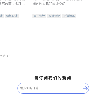
英石台面，多种优
端定制家具和商业空间
水龙头与抽油烟
家的选择。
计
建筑设计
室内设计
瓷砖橱柜
卫浴洁具
装修
地板建材
售前软装staging
室内装修
请订阅我们的新闻