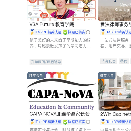
VSA Future 教育学院
爱法律师事务
iTalkBB精英认证
执照已核实
iTalkBB精英认
孩子美好的未来始于早期能力的培
一站式法律服务
养，用愿景激发孩子的学习潜力和
客、地产交易、
动力。理念：拥有成长型心态是成
伤、商业诉讼、
功的基石。
托、建筑合同、
人身伤害
移民
升学顾问/课后辅导
民事
房地产
商标注册
索赔
精英会员
精英会员
CAPA NOVA北维华裔家长会
2Win Cabinetr
iTalkBB精英认证
执照已核实
iTalkBB精英认
连接家长与社会，赋能孩子与下一
中华橱柜石材公