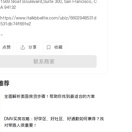
1569 Sloat Boulevard,Suite 300, San Francisco, C
A 94132
https://www.italkbbelite.com/ubiz/6602948531d
531db74f66fe2
-
点赞
分享
收藏
联系商家
推荐
全面解析美国房贷步骤！帮助你找到最适合的方案
DMV买房攻略：好学区、好社区、好通勤如何兼得？找
对带路人很重要！