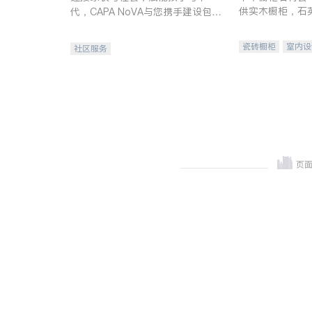
供实木橱柜，石
代，CAPA NoVA与您携手建设包
质不锈钢水槽、
容、公平、充满希望的社区。
机。品质厨房，
瓷砖橱柜
室内设
社区服务
卫浴洁具
室内