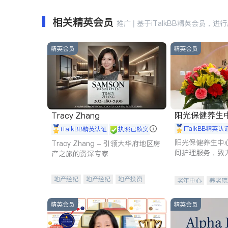
相关精英会员
推广 | 基于iTalkBB精英会员，进
精英会员
精英会员
阳光保健养生中心 
Tracy Zhang
iTalkBB精英认
iTalkBB精英认证
执照已核实
阳光保健养生中
Tracy Zhang - 引领大华府地区房
间护理服务，致
产之旅的资深专家
理创新来有效提
量。
地产经纪
地产经纪
地产投资
老年中心
养老院
商业地产
商铺租售
开发商建商
精英会员
精英会员