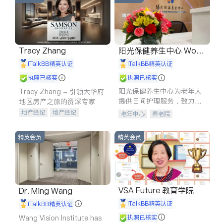
Tracy Zhang
阳光保健养生中心 World
shine
iTalkBB精英认证
iTalkBB精英认证
执照已核实
执照已核实
阳光保健养生中心为老年人
Tracy Zhang - 引领大华府
提供日间护理服务，致力于
地区房产之旅的资深专家
通过持续的护理创新来有效
地产经纪
地产经纪
老年中心
养老院
提升老年人的生活质量。
地产投资
商业地产
商铺租售
开发商建商
精英会员
精英会员
VSA Future 教育学院
Dr. Ming Wang
iTalkBB精英认证
iTalkBB精英认证
Wang Vision Institute has
执照已核实