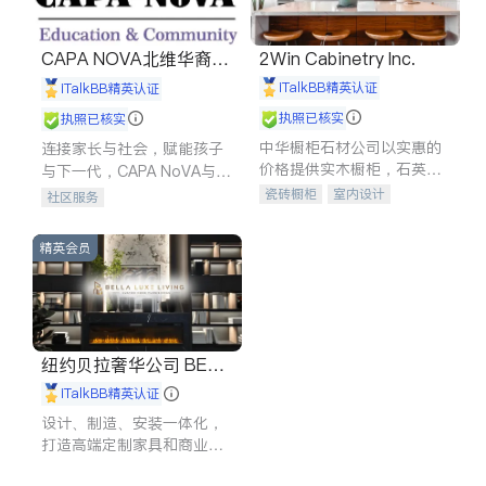
CAPA NOVA北维华裔家
2Win Cabinetry Inc.
长会
iTalkBB精英认证
iTalkBB精英认证
执照已核实
执照已核实
中华橱柜石材公司以实惠的
连接家长与社会，赋能孩子
价格提供实木橱柜，石英石
与下一代，CAPA NoVA与您
台面，多种优质不锈钢水
携手建设包容、公平、充满
瓷砖橱柜
室内设计
社区服务
槽、水龙头与抽油烟机。品
希望的社区。
建筑设计
卫浴洁具
质厨房，家的选择。
室内装修
精英会员
纽约贝拉奢华公司 BELL
A LUXE
iTalkBB精英认证
设计、制造、安装一体化，
打造高端定制家具和商业空
间