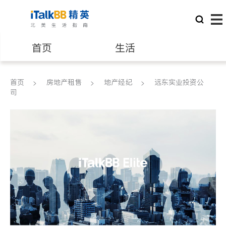
首页
生活
医生
律师
首页
房地产租售
地产经纪
远东实业投资公
司
保险理财
房地产租售
建筑装修
教育
养老
非盈利组织