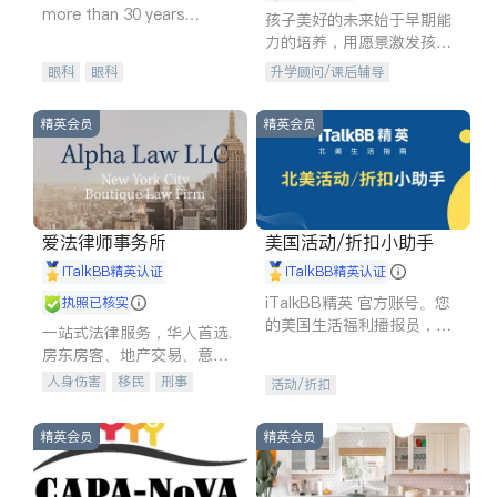
more than 30 years
孩子美好的未来始于早期能
experience in
力的培养，用愿景激发孩子
的学习潜力和动力。理念：
眼科
眼科
升学顾问/课后辅导
拥有成长型心态是成功的基
石。
精英会员
精英会员
爱法律师事务所
美国活动/折扣小助手
iTalkBB精英认证
iTalkBB精英认证
iTalkBB精英 官方账号。您
执照已核实
的美国生活福利播报员，精
一站式法律服务，华人首选.
选独家折扣、本地活动与专
房东房客、地产交易、意外
业讲座，第一时间享受您的
伤害、车祸重伤、商业诉
人身伤害
移民
刑事
活动/折扣
专属福利。
讼、商标注册、移民信托、
车祸理赔
民事
房地产
建筑合同、刑事案件全包办
信托/遗嘱
商业
商标注册
精英会员
精英会员
索赔
律师-其它
保释